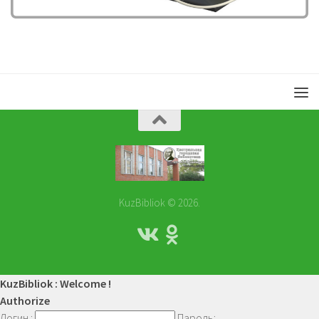
KuzBibliok © 2026.
KuzBibliok : Welcome !
Authorize
Логин :
Пароль: