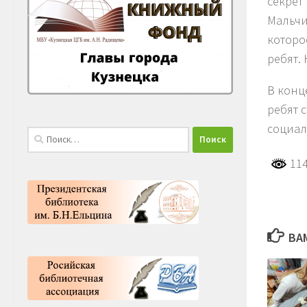
секрет
Мальчи
которо
ребят.
В конц
ребят 
социал
Найти:
114
ВА