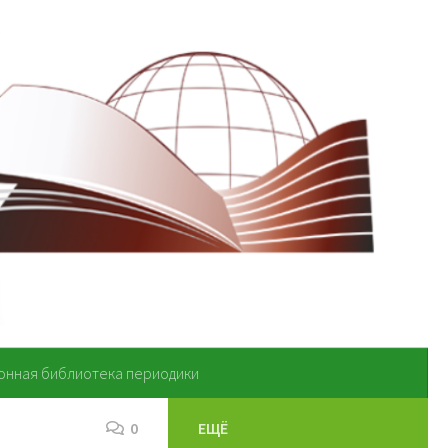
онная библиотека периодики
0
ЕЩЁ