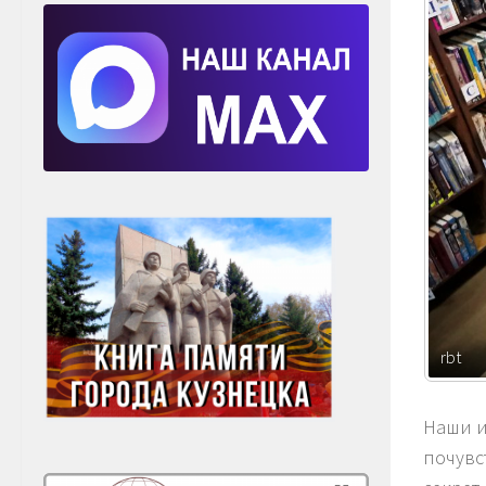
rbt
Наши и
почувст