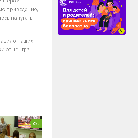
бункером.
амо приведение,
ось напугать
дравило наших
ки от центра
0