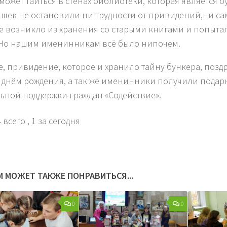
 может таиться в стенах библиотеки, которая является 
шек не остановили ни трудности от привидений,ни с
е возникло из хранения со старыми книгами и попытал
 Но нашим именинникам всё было нипочем.
е, привидение, которое и хранило тайну бункера, поз
с днём рождения, а так же именинники получили подар
ьной поддержки граждан «Содействие».
 всего
, 1 за сегодня
М МОЖЕТ ТАКЖЕ ПОНРАВИТЬСЯ...
0
0