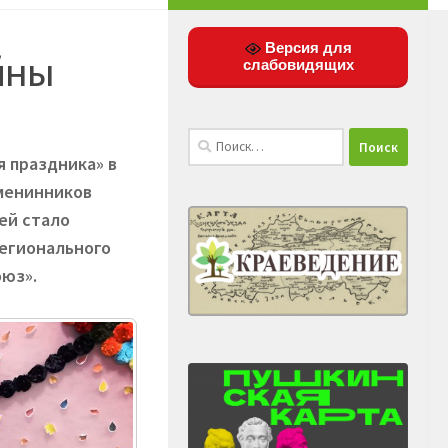
Версия для
йны
слабовидящих
Найти:
 праздника» в
именинников
ей стало
регионального
юз».