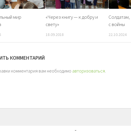
льный мир
«Через книгу — к добру и
Солдатам,
а
свету»
с войны
5
18.09.2018
22.10.2024
ИТЬ КОММЕНТАРИЙ
равки комментария вам необходимо
авторизоваться
.