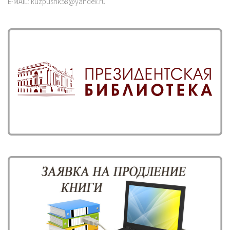
E-MAIL: kuzpushk58@yandex.ru