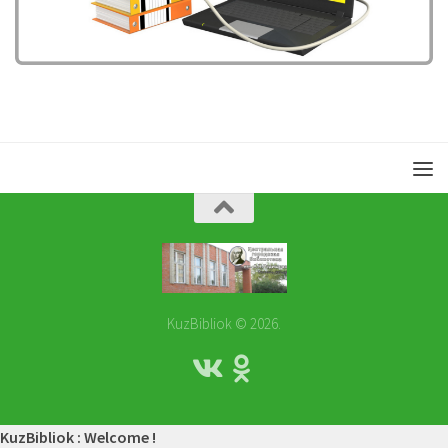
KuzBibliok © 2026.
KuzBibliok : Welcome !