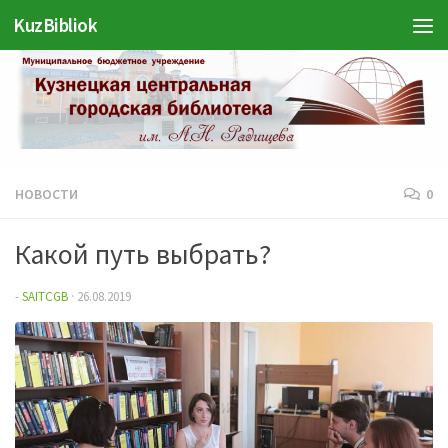
KuzBibliok
Перейти к содержимому
НОВОСТИ
0
Какой путь выбрать?
-
SAITCGB
·
26.08.2019