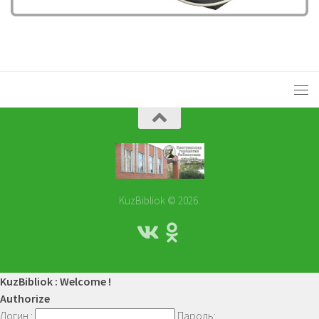
KuzBibliok © 2026.
KuzBibliok : Welcome !
Authorize
Логин :
Пароль: