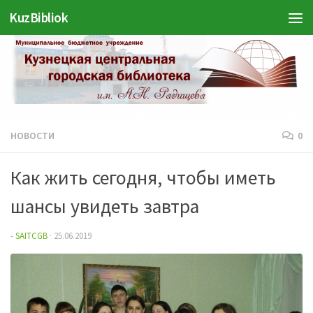
KuzBibliok
Перейти к содержимому
НОВОСТИ
0
Как жить сегодня, чтобы иметь
шансы увидеть завтра
-
SAITCGB
·
25.06.2019