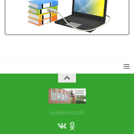
KuzBibliok © 2026.