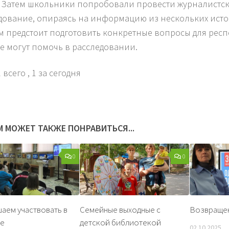
 Затем школьники попробовали провести журналистс
дование, опираясь на информацию из нескольких ист
м предстоит подготовить конкретные вопросы для респ
е могут помочь в расследовании.
 всего
, 1 за сегодня
М МОЖЕТ ТАКЖЕ ПОНРАВИТЬСЯ...
0
0
аем участвовать в
Семейные выходные с
Возвраще
се
детской библиотекой
02.10.2025