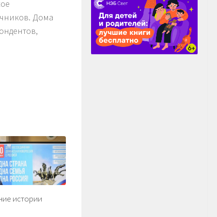
кое
очников. Дома
ондентов,
ние истории