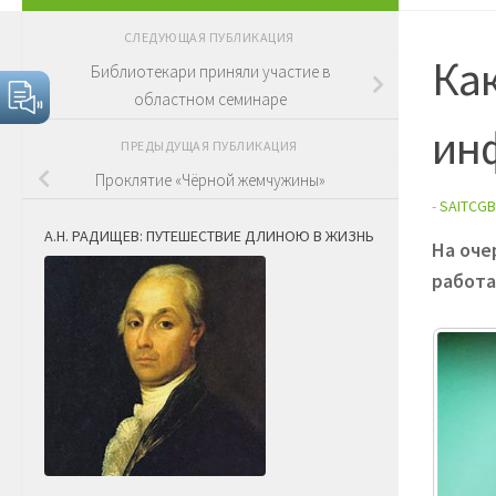
СЛЕДУЮЩАЯ ПУБЛИКАЦИЯ
Как
Библиотекари приняли участие в
областном семинаре
ин
ПРЕДЫДУЩАЯ ПУБЛИКАЦИЯ
Проклятие «Чёрной жемчужины»
-
SAITCGB
А.Н. РАДИЩЕВ: ПУТЕШЕСТВИЕ ДЛИНОЮ В ЖИЗНЬ
На оче
работа