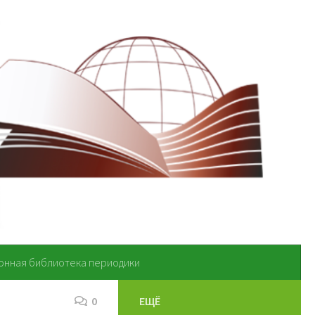
онная библиотека периодики
0
ЕЩЁ