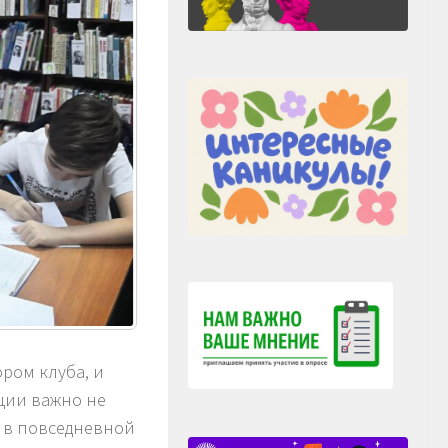
ром клуба, и
ции важно не
и в повседневной