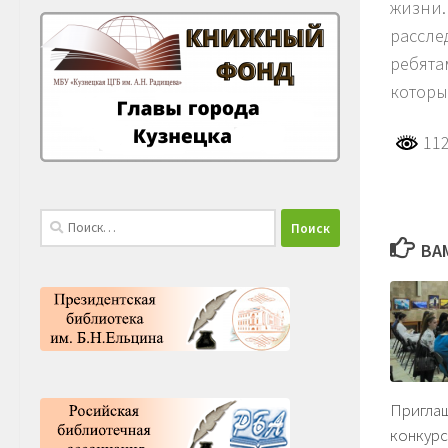
жизни.
рассле
ребята
которы
112
Найти:
ВА
Приглаш
конкур