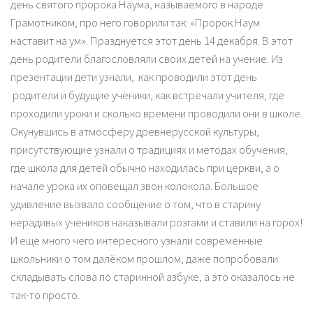
день святого пророка Наума, называемого в народе
Грамотником, про него говорили так: «Пророк Наум
наставит на ум». Празднуется этот день 14 декабря. В этот
день родители благословляли своих детей на учение. Из
презентации дети узнали, как проводили этот день
родители и будущие ученики, как встречали учителя, где
проходили уроки и сколько времени проводили они в школе.
Окунувшись в атмосферу древнерусской культуры,
присутствующие узнали о традициях и методах обучения,
где школа для детей обычно находилась при церкви, а о
начале урока их оповещал звон колокола. Большое
удивление вызвало сообщение о том, что в старину
нерадивых учеников наказывали розгами и ставили на горох!
И еще много чего интересного узнали современные
школьники о том далёком прошлом, даже попробовали
складывать слова по старинной азбуке, а это оказалось не
так-то просто.