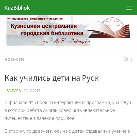
KuzBibliok
Перейти к содержимому
НОВОСТИ
0
Как учились дети на Руси
-
SAITCGB
·
22.12.2017
В филиале № 5 прошла интерактивная программа, участвуя
в которой ребята смогли совершить увлекательное
путешествие в далёкое прошлое.
В старину по древнему обычаю детей отдавали на учение в