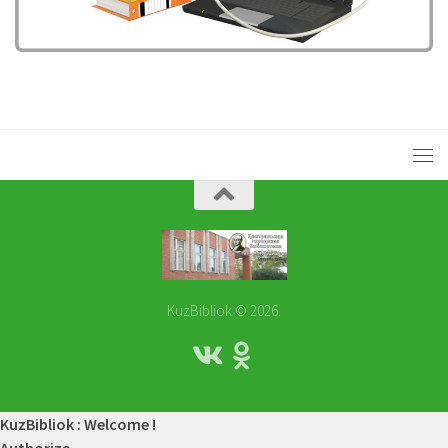
KuzBibliok © 2026.
KuzBibliok : Welcome !
Authorize