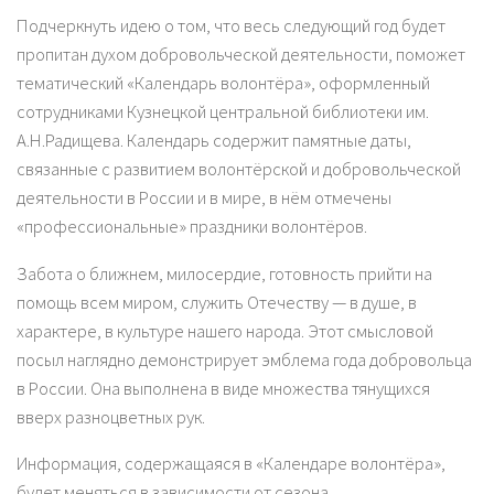
Подчеркнуть идею о том, что весь следующий год будет
пропитан духом добровольческой деятельности, поможет
тематический «Календарь волонтёра», оформленный
сотрудниками Кузнецкой центральной библиотеки им.
А.Н.Радищева. Календарь содержит памятные даты,
связанные с развитием волонтёрской и добровольческой
деятельности в России и в мире, в нём отмечены
«профессиональные» праздники волонтёров.
Забота о ближнем, милосердие, готовность прийти на
помощь всем миром, служить Отечеству — в душе, в
характере, в культуре нашего народа. Этот смысловой
посыл наглядно демонстрирует эмблема года добровольца
в России. Она выполнена в виде множества тянущихся
вверх разноцветных рук.
Информация, содержащаяся в «Календаре волонтёра»,
будет меняться в зависимости от сезона.