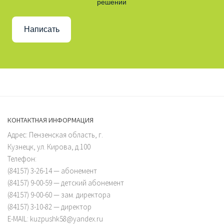
решении
Написать
КОНТАКТНАЯ ИНФОРМАЦИЯ
Адрес: Пензенская область, г.
Кузнецк, ул. Кирова, д.100
Телефон:
(84157) 3-26-14 — абонемент
(84157) 9-00-59 — детский абонемент
(84157) 9-00-60 — зам. директора
(84157) 3-10-82 — директор
E-MAIL: kuzpushk58@yandex.ru