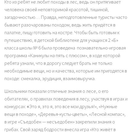
Кто из ребят не любит походы в лес, ведь он притягивает
человека своей неповторимой красотой, тишиной,
загадочностью… Правда, неподготовленные туристы часто
бывают разочарованы походом, ведь жить придётся в
палатке, пищу готовить на костре. Чтобы быть готовым к
путешествию, в детской библиотеке для учащихся 2 «Б»
класса школы № 6 была проведена познавательно-игровая
программа «Каникулы на пять с плюсом», в ходе которой
ребята узнали, что в дорогу следует брать не только
необходимые вещи, но и качества, которые им пригодятся в
походе: смекалка, эрудиция, взаимовыручка.
Школьники показали отличные знания о лесе, о его
обитателях, о правилах поведения в лесу, участвуя в играх и
конкурсах:
«
Это я, это я, это все мои друзья!», «Нужные
вещи в походе», «Деревья-кусты-цветы», «Лесной компас»,
в игре «Съедобен — несъедобен» закрепили знания о
грибах. Свой заряд бодрости внесла игра «Кто живёт в