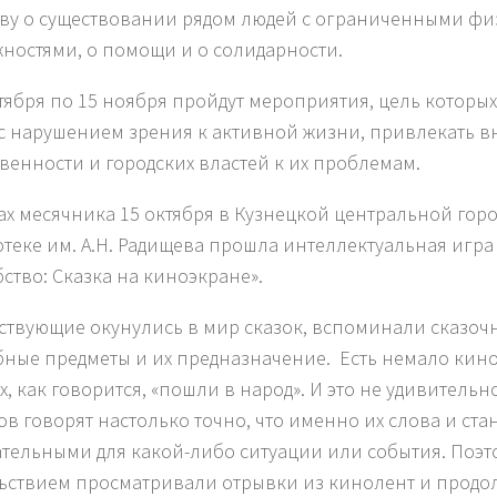
ву о существовании рядом людей с ограниченными ф
ностями, о помощи и о солидарности.
ктября по 15 ноября пройдут мероприятия, цель которы
с нарушением зрения к активной жизни, привлекать 
венности и городских властей к их проблемам.
ах месячника 15 октября в Кузнецкой центральной гор
теке им. А.Н. Радищева прошла интеллектуальная игр
ство: Сказка на киноэкране».
ствующие окунулись в мир сказок, вспоминали сказочн
ные предметы и их предназначение. Есть немало кино
х, как говорится, «пошли в народ». И это не удивительн
в говорят настолько точно, что именно их слова и ста
тельными для какой-либо ситуации или события. Поэто
ьствием просматривали отрывки из кинолент и продол