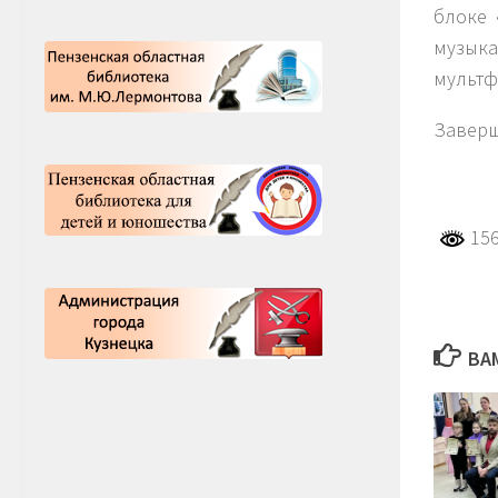
блоке 
музыка
мультф
Заверш
156
ВА