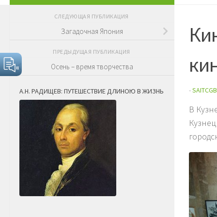
СЛЕДУЮЩАЯ ПУБЛИКАЦИЯ
Кин
Загадочная Япония
ПРЕДЫДУЩАЯ ПУБЛИКАЦИЯ
ки
Осень – время творчества
-
SAITCGB
А.Н. РАДИЩЕВ: ПУТЕШЕСТВИЕ ДЛИНОЮ В ЖИЗНЬ
В Кузн
Кузнец
городс