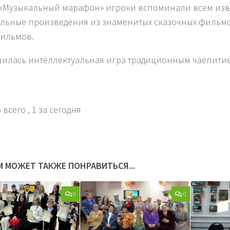
«Музыкальный марафон» игроки вспоминали всем изв
льные произведения из знаменитых сказочных фильм
ильмов.
илась интеллектуальная игра традиционным чаепити
 всего
, 1 за сегодня
М МОЖЕТ ТАКЖЕ ПОНРАВИТЬСЯ...
0
0