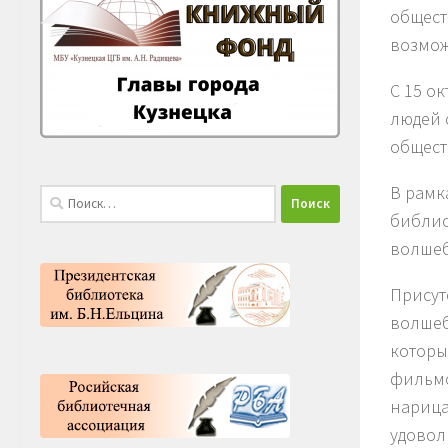
общест
возмож
С 15 о
людей 
общест
В рамк
Найти:
библио
волшеб
Присут
волшеб
которы
фильмо
нарица
удовол