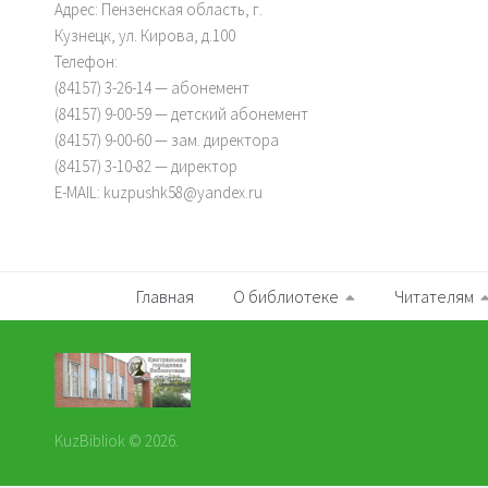
Адрес: Пензенская область, г.
Кузнецк, ул. Кирова, д.100
Телефон:
(84157) 3-26-14 — абонемент
(84157) 9-00-59 — детский абонемент
(84157) 9-00-60 — зам. директора
(84157) 3-10-82 — директор
E-MAIL: kuzpushk58@yandex.ru
Главная
О библиотеке
Читателям
KuzBibliok © 2026.