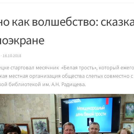
о как волшебство: сказка
ноэкране
·
16.10.2018
ецке стартовал месячник «Белая трость», который еже
кая местная организация общества слепых совместно 
кой библиотекой им. А.Н. Радищева.