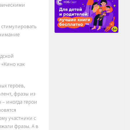
изическими
х стимулировать
внимание
одской
а
«Кино как
ых героев,
лент, фразы из
о – иногда герои
новятся
му участники с
жали фразы. А в