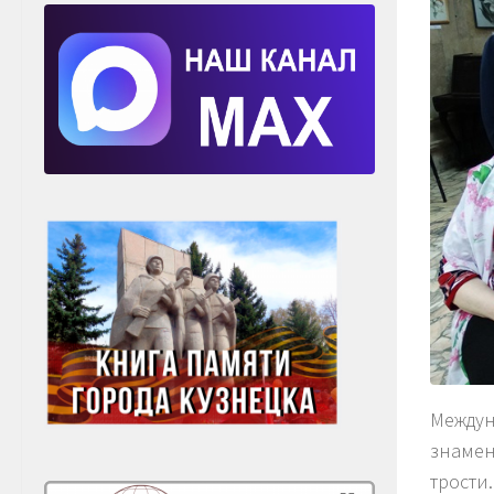
Междун
знамен
трости