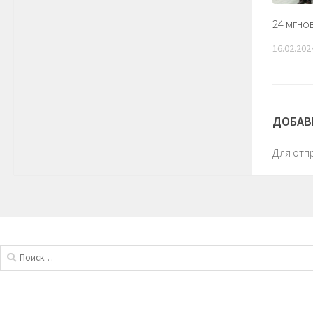
24 мгно
16.02.202
ДОБАВ
Для отп