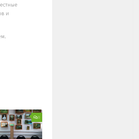
естные
ов и
ем.
0