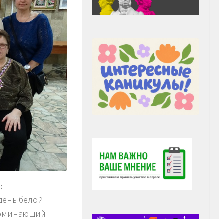
о
 день белой
апоминающий