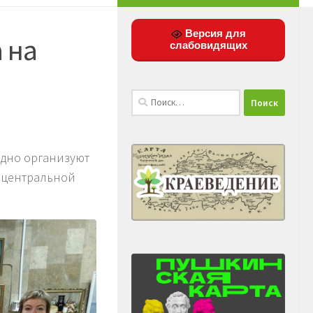
Версия для
 на
слабовидящих
Найти:
годно организуют
с центральной