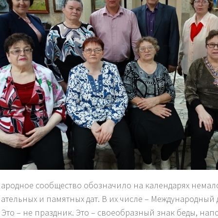
ародное сообщество обозначило на календарях немал
ательных и памятных дат. В их числе – Международный
. Это – не праздник. Это – своеобразный знак беды, н