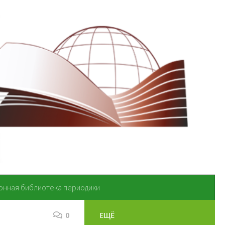
онная библиотека периодики
0
ЕЩЁ