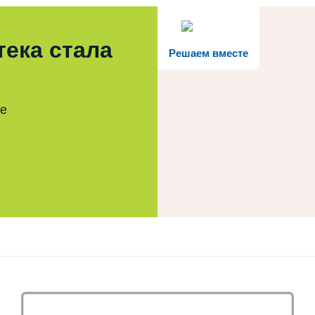
тека стала
Решаем вместе
те