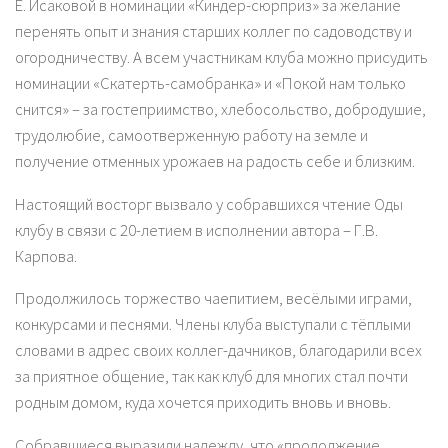
Е. Исаковой в номинации «Киндер-сюрприз» за желание
перенять опыт и знания старших коллег по садоводству и
огородничеству. А всем участникам клуба можно присудить
номинации «Скатерть-самобранка» и «Покой нам только
снится» – за гостеприимство, хлебосольство, добродушие,
трудолюбие, самоотверженную работу на земле и
получение отменных урожаев на радость себе и близким.
Настоящий восторг вызвало у собравшихся чтение Оды
клубу в связи с 20-летием в исполнении автора – Г.В.
Карпова.
Продолжилось торжество чаепитием, весёлыми играми,
конкурсами и песнями. Члены клуба выступали с тёплыми
словами в адрес своих коллег-дачников, благодарили всех
за приятное общение, так как клуб для многих стал почти
родным домом, куда хочется приходить вновь и вновь.
Собравшиеся выразили надежду, что «продолжение