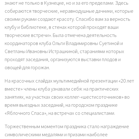
знают не только в Кузнецке, но и за его пределами. Здесь
собираются творческие, неравнодушные дачники, которые
своими руками создают красоту. Спасибо вам за верность
клубу и библиотеке, в стенах которой проходят ваши
творческие встречи». Была отмечена деятельность
координаторов клуба Ольги Владимировны Суетиной и
Светланы Ивановны Истрашкиной, стараниями которых
проходят заседания, организуются выставки плодов и
овощей для горожан.
На красочных слайдах мультимедийной презентации «20 лет
вместе» члены клуба узнавали себя: на практических
занятиях, на участках своих коллег-«шестисоточников» во
время выездных заседаний, на городском празднике
«Яблочного Спаса», на встречах со специалистами.
Торжественным моментом праздника стало награждение
символическими медалями и призами наиболее