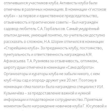
отличившихся участников клуба. Активисты клуба были
отмечены в различных номинациях. В номинации «У истоков
клуба» – за первое и единственное председательство,
отзывчивость и практические советы – был награждён
садовод-любитель С.А. Горбалысов. Самый умудрённый
опытом дачник, умеющий понятно, по-учительски доступно
рассказать о сложном, Н.А. Шорин отличился в номинации
«Старейшина клуба». За преданность клубу, постоянство,
пунктуальность и ответственность награждена А.М.
Афанасьева. Т.А. Рузняева за отзывчивость, оптимизм,
широту души отмечена в номинации «Сама доброта».
Организаторы и кураторы клуба не забыли никого, с кем
клуб «Наш сад и огород» дружит уже 20 лет. Поэтому в
номинации «Ума палата» была награждена специалист И.И.
Кузьмичёва – за предоставление важной и нужной
информации и плодотворное сотрудничество. Приятным
моментом было награждение новичков клуба Г. Юсуповой и