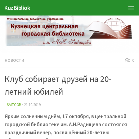
KuzBibliok
Перейти к содержимому
НОВОСТИ
0
Клуб собирает друзей на 20-
летний юбилей
-
SAITCGB
·
21.10.2019
Ярким солнечным днём, 17 октября, в центральной
городской библиотеке им. А.Н.Радищева состоялся
праздничный вечер, посвящённый 20-летию