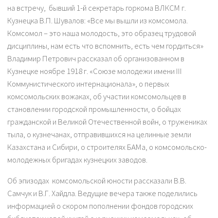
на встречу, бывший 1-й секретарь горкома ВЛКСМ г.
Кузнецка В.П. Шувалов: «Все мы вышли из комсомола.
Комсомол – это наша молодость, это образец трудовой
дисциплины, нам есть что вспомнить, есть чем гордиться»
Владимир Петрович рассказал об организованном в
Кузнецке ноябре 1918 г. «Союзе молодежи имени III
Коммунистического интернационала», о первых
комсомольских вожаках, об участии комсомольцев в
становлении городской промышленности, о бойцах
гражданской и Великой Отечественной войн, о тружениках
тыла, о кузнечанах, отправившихся на целинные земли
Казахстана и Сибири, о строителях БАМа, о комсомольско-
молодежных бригадах кузнецких заводов.
Об эпизодах комсомольской юности рассказали В.В.
Самчук и В.Г. Хайдла. Ведущие вечера также поделились
информацией о скором пополнении фондов городских