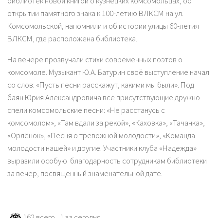
библиотек новой книгой о кузнецких комсомольцах, об
открытии памятного знака к 100-летию ВЛКСМ на ул.
Комсомольской, напомнили и об истории улицы 60-летия
ВЛКСМ, где расположена библиотека.
На вечере прозвучали стихи современных поэтов о
комсомоле. Музыкант Ю.А. Батурин своё выступление начал
со слов: «Пусть песни расскажут, какими мы были». Под
баян Юрия Александровича все присутствующие дружно
спели комсомольские песни: «Не расстанусь с
комсомолом», «Там вдали за рекой», «Каховка», «Тачанка»,
«Орлёнок», «Песня о тревожной молодости», «Команда
молодости нашей» и другие. Участники клуба «Надежда»
выразили особую благодарность сотрудникам библиотеки
за вечер, посвященный знаменательной дате.
162 всего
, 1 за сегодня