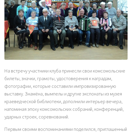
На встречу участники клуба принесли свои комсомольские
билеты, значки, грамоты, удостоверения к наградам,
фотографии, которые составили импровизированную
выставку. Знамёна, вымпелы и другие экспонаты из музея
краеведческой библиотеки, дополнили интерьер вечера,
напоминая эпоху комсомольских собраний, конференций,
ударных строек, соревнований.
Первым своими воспоминаниями поделился, приглашенный