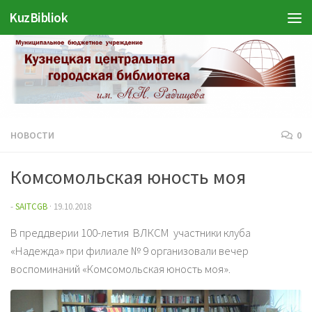
KuzBibliok
Перейти к содержимому
НОВОСТИ
0
Комсомольская юность моя
-
SAITCGB
·
19.10.2018
В преддверии 100-летия ВЛКСМ участники клуба
«Надежда» при филиале № 9 организовали вечер
воспоминаний «Комсомольская юность моя».