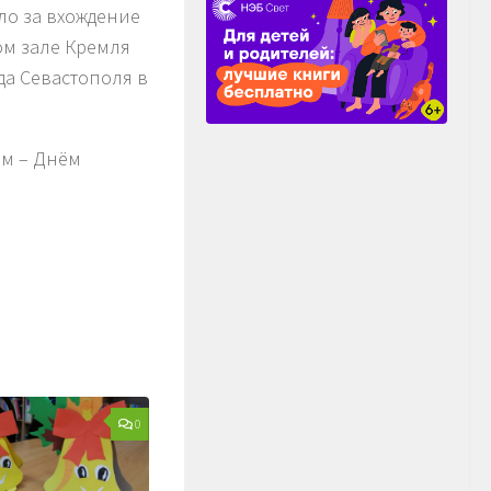
о за вхождение
ком зале Кремля
да Севастополя в
ом – Днём
0