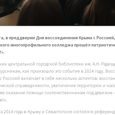
та, в преддверии Дня воссоединения Крыма с Россией
кого многопрофильного колледжа прошёл патриотиче
!».
ник центральной городской библиотеки им. А.Н. Радищ
урсникам, как произошло это событие в 2014 году. Во
с Россией включает в себя несколько аспектов: восст
ческой справедливости, увеличение территории и нас
кже оказание помощи соотечественникам под девизом: 
м!».
та 2014 года в Крыму и Севастополе состоялся референд