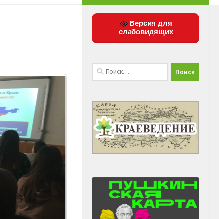
Версия для
слабовидящих
Найти: