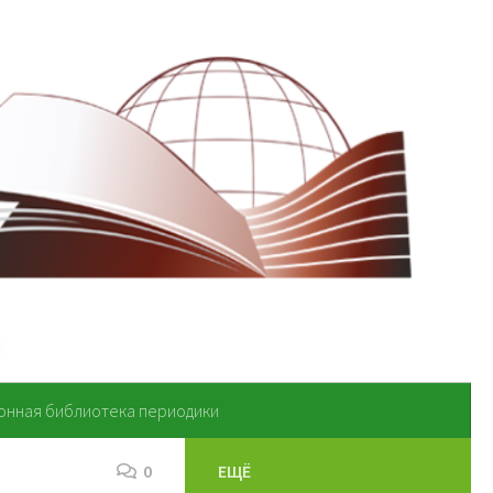
онная библиотека периодики
0
ЕЩЁ