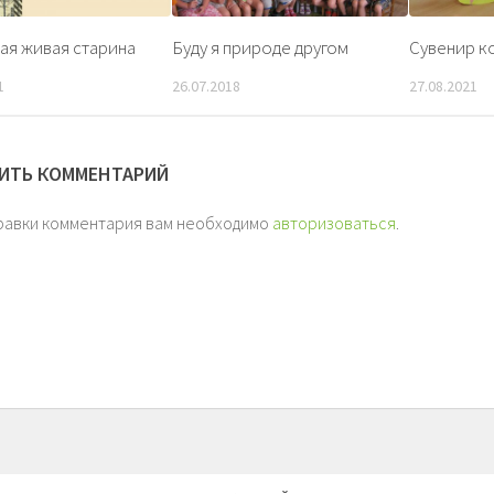
ая живая старина
Буду я природе другом
Сувенир к
1
26.07.2018
27.08.2021
ИТЬ КОММЕНТАРИЙ
равки комментария вам необходимо
авторизоваться
.