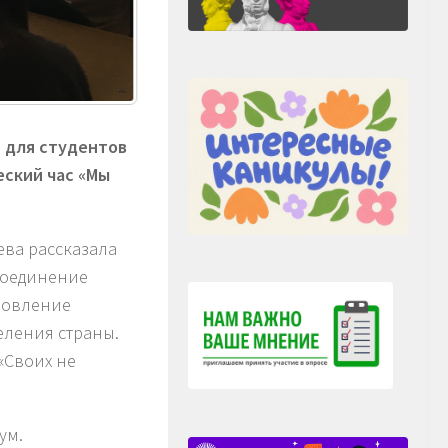
, для студентов
ский час «Мы
ева рассказала
ссоединение
ановление
еления страны.
«Своих не
ум.