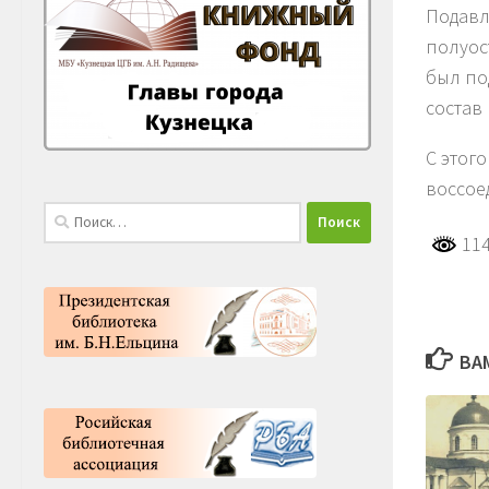
Подавл
полуос
был по
состав
С этог
воссое
Найти:
114
ВА