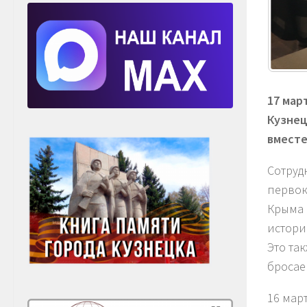
17 мар
Кузнец
вместе
Сотруд
первок
Крыма 
истори
Это та
бросае
16 мар