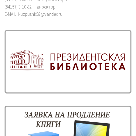
(84157) 3-10-82 — директор
E-MAIL: kuzpushk58@yandex.ru