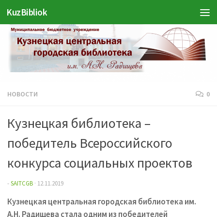
KuzBibliok
Перейти к содержимому
НОВОСТИ
0
Кузнецкая библиотека –
победитель Всероссийского
конкурса социальных проектов
-
SAITCGB
·
12.11.2019
Кузнецкая центральная городская библиотека им.
А.Н. Радищева стала одним из победителей