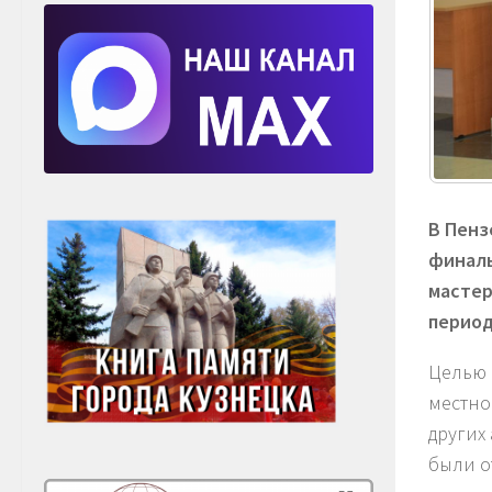
В Пенз
финаль
мастер
период
Целью 
местно
других
были о