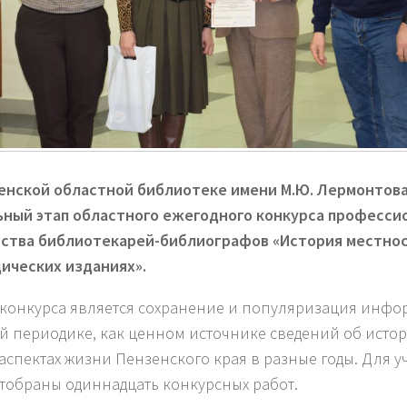
енской областной библиотеке имени М.Ю. Лермонтова
ный этап областного ежегодного конкурса професси
ства библиотекарей-библиографов «История местнос
ических изданиях».
конкурса является сохранение и популяризация инфо
й периодике, как ценном источнике сведений об истор
 аспектах жизни Пензенского края в разные годы. Для у
тобраны одиннадцать конкурсных работ.