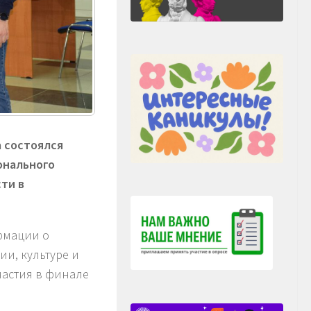
 состоялся
онального
ти в
рмации о
ии, культуре и
частия в финале