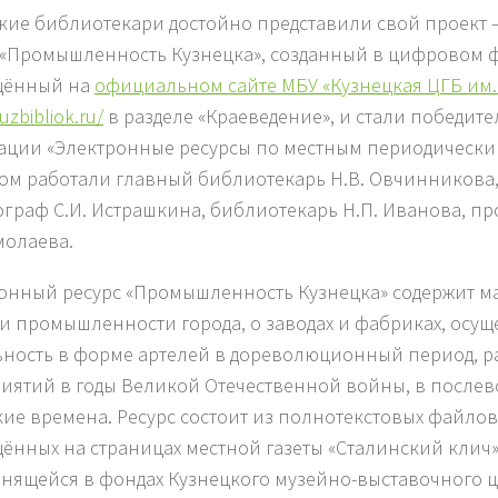
кие библиотекари достойно представили свой проект 
 «Промышленность Кузнецка», созданный в цифровом 
щённый на
официальном сайте МБУ «Кузнецкая ЦГБ им. 
uzbibliok.ru/
в разделе «Краеведение», и стали победит
ции «Электронные ресурсы по местным периодическим
ом работали главный библиотекарь Н.В. Овчинникова
граф С.И. Истрашкина, библиотекарь Н.П. Иванова, п
молаева.
онный ресурс «Промышленность Кузнецка» содержит м
и промышленности города, о заводах и фабриках, осу
ьность в форме артелей в дореволюционный период, р
иятий в годы Великой Отечественной войны, в после
кие времена. Ресурс состоит из полнотекстовых файлов 
ённых на страницах местной газеты «Сталинский клич» 
ранящейся в фондах Кузнецкого музейно-выставочного ц