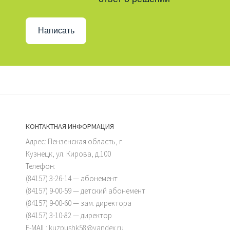
Написать
КОНТАКТНАЯ ИНФОРМАЦИЯ
Адрес: Пензенская область, г.
Кузнецк, ул. Кирова, д.100
Телефон:
(84157) 3-26-14 — абонемент
(84157) 9-00-59 — детский абонемент
(84157) 9-00-60 — зам. директора
(84157) 3-10-82 — директор
E-MAIL: kuzpushk58@yandex.ru