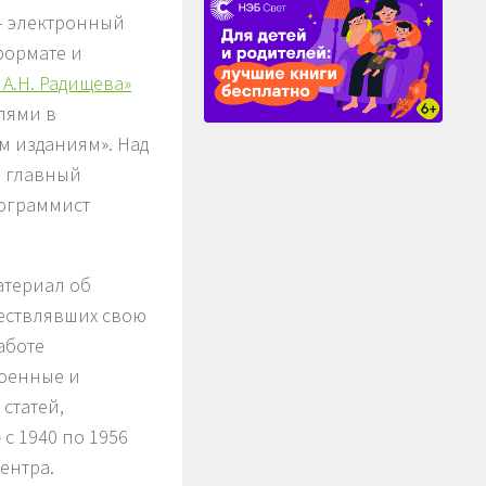
– электронный
формате и
А.Н. Радищева»
елями в
 изданиям». Над
, главный
рограммист
атериал об
ществлявших свою
аботе
военные и
статей,
с 1940 по 1956
ентра.