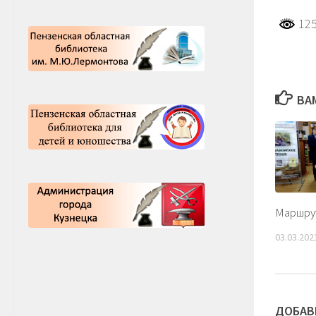
125
ВА
Маршру
03.03.202
ДОБАВ