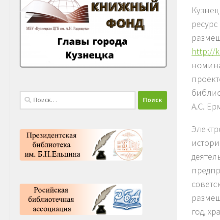
Кузнец
ресурс
разме
http://k
номина
проект
библио
Найти:
А.С. Ер
Электр
истори
деятел
предпр
советс
размещ
год, х