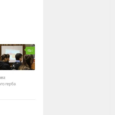
0
ава
го герба