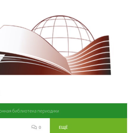
онная библиотека периодики
0
ЕЩЁ