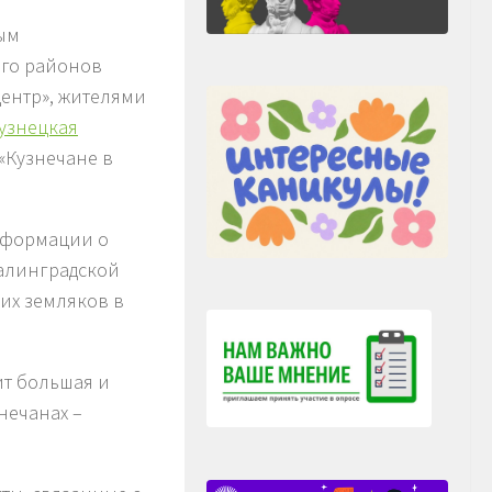
ным
ого районов
ентр», жителями
узнецкая
«Кузнечане в
нформации о
талинградской
ших земляков в
ит большая и
нечанах –