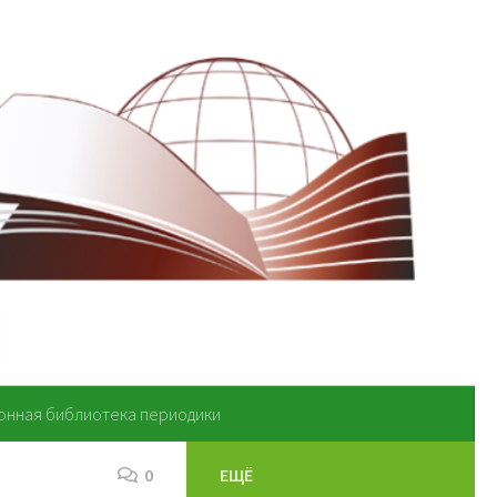
онная библиотека периодики
0
ЕЩЁ