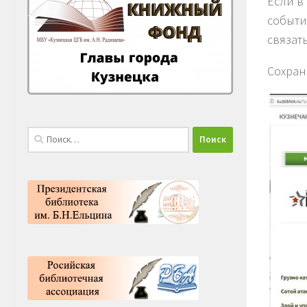
Если в
событи
связать
Сохран
Найти: