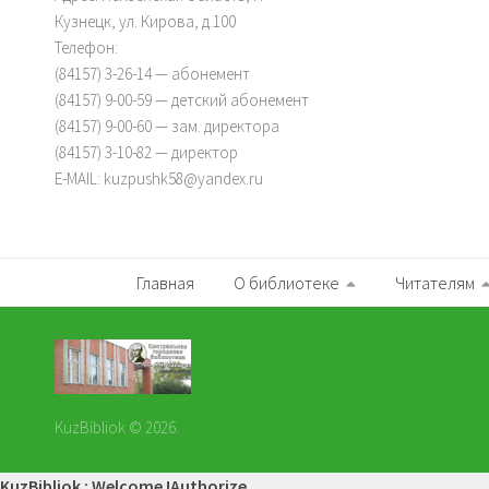
Кузнецк, ул. Кирова, д.100
Телефон:
(84157) 3-26-14 — абонемент
(84157) 9-00-59 — детский абонемент
(84157) 9-00-60 — зам. директора
(84157) 3-10-82 — директор
E-MAIL: kuzpushk58@yandex.ru
Главная
О библиотеке
Читателям
KuzBibliok © 2026.
KuzBibliok : Welcome !
Authorize