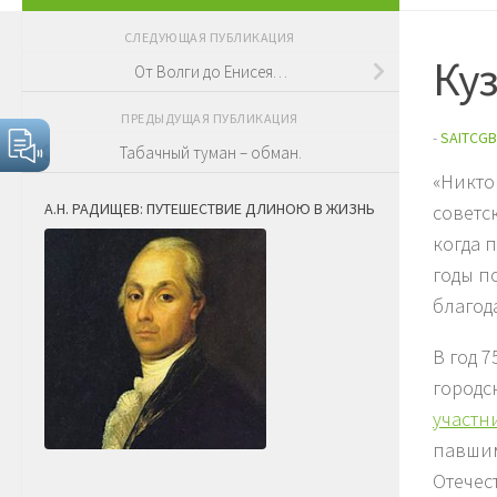
СЛЕДУЮЩАЯ ПУБЛИКАЦИЯ
Куз
От Волги до Енисея…
ПРЕДЫДУЩАЯ ПУБЛИКАЦИЯ
-
SAITCGB
Табачный туман – обман.
«Никто
А.Н. РАДИЩЕВ: ПУТЕШЕСТВИЕ ДЛИНОЮ В ЖИЗНЬ
советс
когда 
годы п
благод
В год 
городс
участн
павшим
Отечес