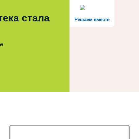
тека стала
Решаем вместе
те