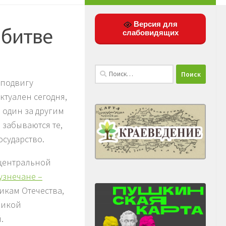
Версия для
 битве
слабовидящих
Найти:
 подвигу
ктуален сегодня,
 один за другим
 забываются те,
осударство.
 центральной
узнечане –
икам Отечества,
ликой
.