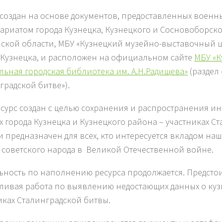
 создан на основе документов, предоставленных воен
ариатом города Кузнецка, Кузнецкого и Сосновоборск
ской области, МБУ «Кузнецкий музейно-выставочный ц
 Кузнецка, и расположен на официальном сайте
МБУ «К
льная городская библиотека им. А.Н.Радищева»
(раздел 
градской битве»).
сурс создан с целью сохранения и распространения и
х города Кузнецка и Кузнецкого района – участниках С
и предназначен для всех, кто интересуется вкладом на
 советского народа в Великой Отечественной войне.
ьность по наполнению ресурса продолжается. Предсто
ливая работа по выявлению недостающих данных о куз
иках Сталинградской битвы.