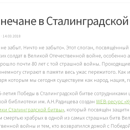
нечане в Сталинградской
·
14.03.2018
 не забыт. Ничто не забыто». Этот слоган, посвящённый
ких солдат в Великой Отечественной войне, особенно а
прошло почти 80 лет с той страшной войны. Проходящие
онемногу стирают в памяти весь ужас пережитого. Как и
аря которым мы сегодня существуем как народ, нация, г
75-летия Победы в Сталинградской битве сотрудниками
кой библиотеки им. А.Н.Радищева создан
WEB-ресурс «К
ики Сталинградской битвы»
, который посвящён защитн
 смертью храбрых в одной из самых страшных битв Ве
твенной войны и тем, кто возвратился домой с Победой