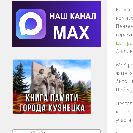
Ресурс
комисс
Пензен
города
центра
Сталин
WEB-ре
жителя
битвы 
Победу
Деятел
кропот
участн