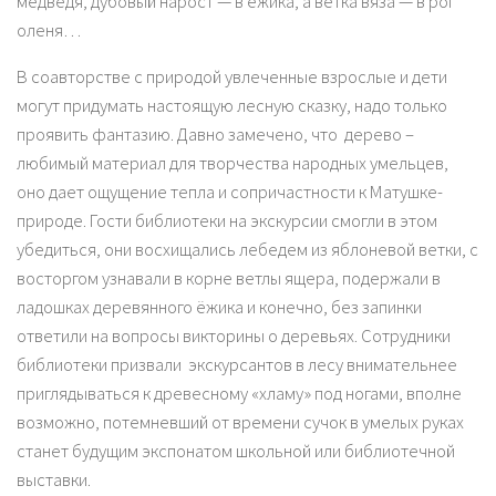
медведя, дубовый нарост — в ёжика, а ветка вяза — в рог
оленя…
В соавторстве с природой увлеченные взрослые и дети
могут придумать настоящую лесную сказку, надо только
проявить фантазию. Давно замечено, что дерево –
любимый материал для творчества народных умельцев,
оно дает ощущение тепла и сопричастности к Матушке-
природе. Гости библиотеки на экскурсии смогли в этом
убедиться, они восхищались лебедем из яблоневой ветки, с
восторгом узнавали в корне ветлы ящера, подержали в
ладошках деревянного ёжика и конечно, без запинки
ответили на вопросы викторины о деревьях. Сотрудники
библиотеки призвали экскурсантов в лесу внимательнее
приглядываться к древесному «хламу» под ногами, вполне
возможно, потемневший от времени сучок в умелых руках
станет будущим экспонатом школьной или библиотечной
выставки.