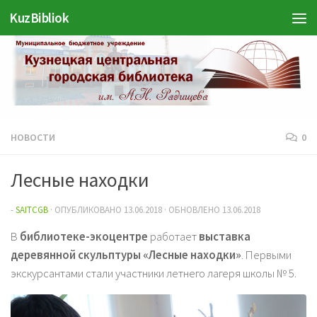
KuzBibliok
Перейти к содержимому
НОВОСТИ
0
Лесные находки
-
SAITCGB
· ОПУБЛИКОВАНО
13.06.2018
· ОБНОВЛЕНО
13.06.2018
В
библиотеке-экоцентре
работает
выставка
деревянной скульптуры «Лесные находки»
. Первыми
экскурсантами стали участники летнего лагеря школы № 5.