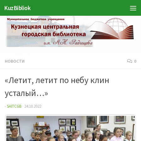
KuzBibliok
Перейти к содержимому
НОВОСТИ
0
«Летит, летит по небу клин
усталый…»
-
SAITCGB
·
24.10.2022