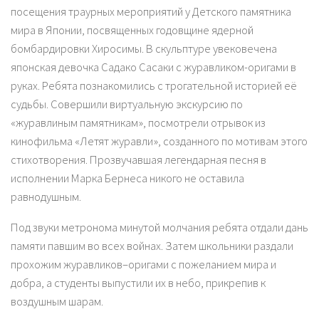
посещения траурных мероприятий у Детского памятника
мира в Японии, посвященных годовщине ядерной
бомбардировки Хиросимы. В скульптуре увековечена
японская девочка Садако Сасаки с журавликом-оригами в
руках. Ребята познакомились с трогательной историей её
судьбы. Совершили виртуальную экскурсию по
«журавлиным памятникам», посмотрели отрывок из
кинофильма «Летят журавли», созданного по мотивам этого
стихотворения. Прозвучавшая легендарная песня в
исполнении Марка Бернеса никого не оставила
равнодушным.
Под звуки метронома минутой молчания ребята отдали дань
памяти павшим во всех войнах. Затем школьники раздали
прохожим журавликов–оригами с пожеланием мира и
добра, а студенты выпустили их в небо, прикрепив к
воздушным шарам.