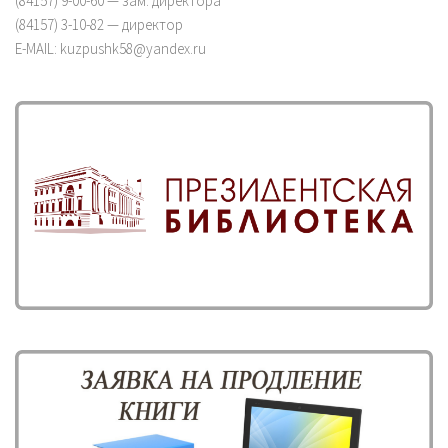
(84157) 9-00-60 — зам. директора
(84157) 3-10-82 — директор
E-MAIL: kuzpushk58@yandex.ru