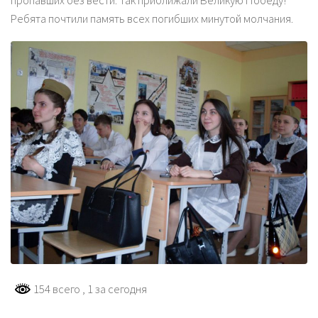
пропавших без вести. Так приближали Великую Победу!
Ребята почтили память всех погибших минутой молчания.
154 всего
, 1 за сегодня