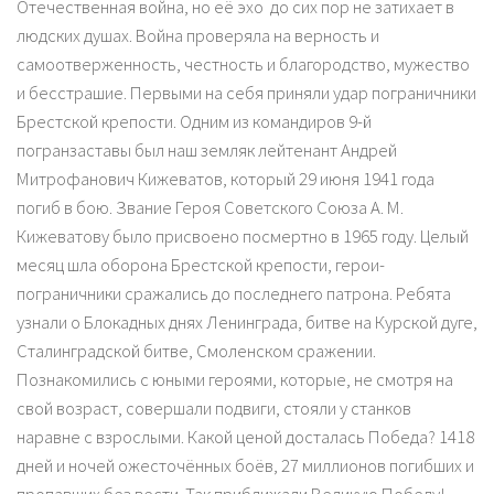
Отечественная война, но её эхо до сих пор не затихает в
людских душах. Война проверяла на верность и
самоотверженность, честность и благородство, мужество
и бесстрашие. Первыми на себя приняли удар пограничники
Брестской крепости. Одним из командиров 9-й
погранзаставы был наш земляк лейтенант Андрей
Митрофанович Кижеватов, который 29 июня 1941 года
погиб в бою. Звание Героя Советского Союза А. М.
Кижеватову было присвоено посмертно в 1965 году. Целый
месяц шла оборона Брестской крепости, герои-
пограничники сражались до последнего патрона. Ребята
узнали о Блокадных днях Ленинграда, битве на Курской дуге,
Сталинградской битве, Смоленском сражении.
Познакомились с юными героями, которые, не смотря на
свой возраст, совершали подвиги, стояли у станков
наравне с взрослыми. Какой ценой досталась Победа? 1418
дней и ночей ожесточённых боёв, 27 миллионов погибших и