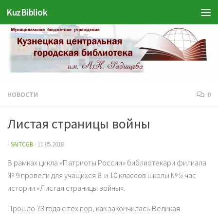
KuzBibliok
Перейти к содержимому
НОВОСТИ
0
Листая страницы войны
-
SAITCGB
·
11.05.2018
В рамках цикла «Патриоты России» библиотекари филиала
№ 9 провели для учащихся 8 и 10 классов школы № 5 час
истории «Листая страницы войны».
Прошло 73 года с тех пор, как закончилась Великая