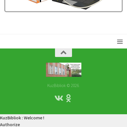
KuzBibliok © 2026.
KuzBibliok : Welcome !
Authorize