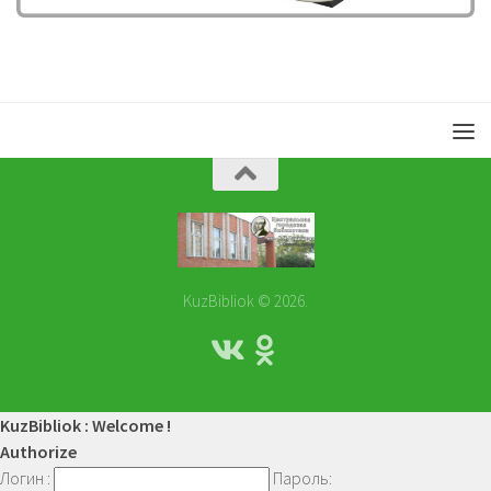
KuzBibliok © 2026.
KuzBibliok : Welcome !
Authorize
Логин :
Пароль: