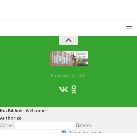
KuzBibliok © 2026.
KuzBibliok : Welcome !
Authorize
Логин :
Пароль:
Запомнить меня