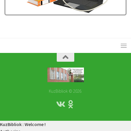
KuzBibliok © 2026.
KuzBibliok : Welcome !