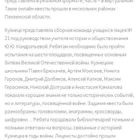
представлена в реальном формате, часть – в виртуальном.
Такие онлайн-квесты прошли в нескольких районах
Пензенской области.
Кузнецк представляла сборная команда учащихся лицея №
21 под руководством учителя истории и обществознания
Ю.Ю. Кондратьевой. Ребятам необходимо было пройти
испытания на шести площадках, посвящённых основным
битвам Великой Отечественной войны. Кузнецкие
школьники Павел Брюхачёв, Артём Моисеев, Никита
Горохов, Дмитрий Долбяков, Алексей Катков, Максим
Герасимов, Николай Долгушов и Анастасия Камзалова
показали хорошие знания не только исторических событий,
но и литературы, посвящённой войне. Задания квеста были
разнообразны: головоломки, анаграммы, кроссворды,
шифровки… Ребята порадовали библиотекарей точными и
полными ответами на вопросы, связанные с историей
Кузнецка в годы войны. Лицеисты достойно прошли