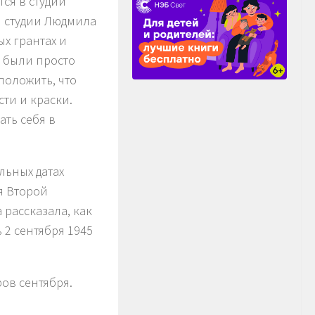
ся в студии
й студии Людмила
ых грантах и
ы были просто
положить, что
ти и краски.
ть себя в
льных датах
я Второй
рассказала, как
 2 сентября 1945
ов сентября.