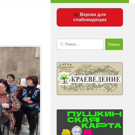
Версия для
слабовидящих
Найти: