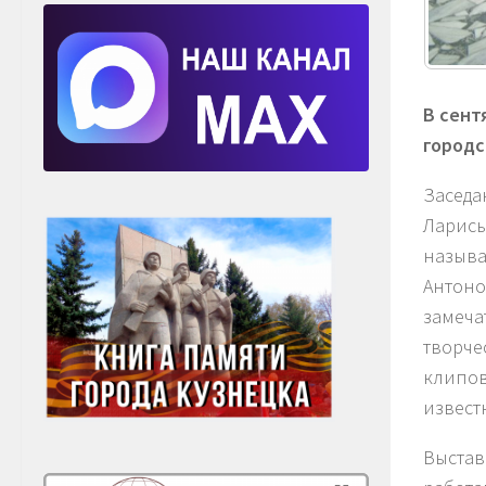
В сент
городс
Заседа
Ларисы
называ
Антоно
замеча
творче
клипов
извест
Выстав