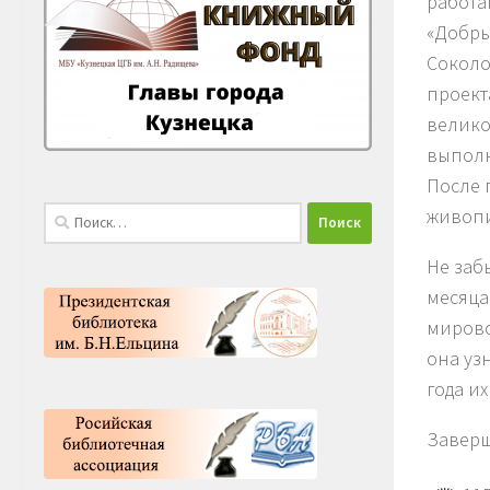
работа
«Добры
Соколо
проект
велико
выполн
После 
Найти:
живопи
Не заб
месяца
мирово
она узн
года и
Заверш