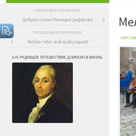
СЛЕДУЮЩАЯ ПУБЛИКАЦИЯ
Ме
Добрые сказки Геннадия Цыферова
ПРЕДЫДУЩАЯ ПУБЛИКАЦИЯ
-
SAITCGB
Люблю тебя, мой край родной!
А.Н. РАДИЩЕВ: ПУТЕШЕСТВИЕ ДЛИНОЮ В ЖИЗНЬ