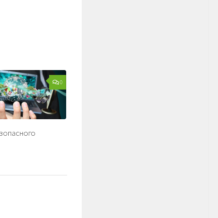
0
зопасного