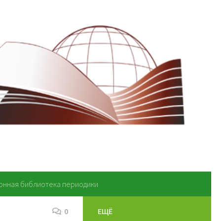
онная библиотека периодики
0
ЕЩЁ