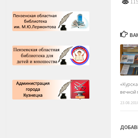
115
ВА
«Курска
вечной 
23.08.201
ДОБАВ