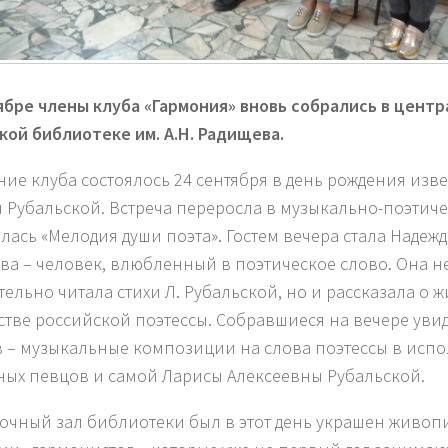
ябре члены клуба «Гармония» вновь собрались в цент
кой библиотеке им. А.Н. Радищева.
ние клуба состоялось 24 сентября в день рождения изв
 Рубальской. Встреча переросла в музыкально-поэтиче
лась «Мелодия души поэта». Гостем вечера стала Надеж
ва – человек, влюбленный в поэтическое слово. Она н
тельно читала стихи Л. Рубальской, но и рассказала о 
стве российской поэтессы. Собравшиеся на вечере уви
 – музыкальные композиции на слова поэтессы в исп
ных певцов и самой Ларисы Алексеевны Рубальской.
очный зал библиотеки был в этот день украшен живо