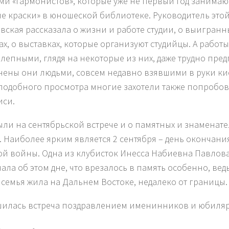
ми «гармонистов», которые уже не первый год занимают
е краски» в юношеской библиотеке. Руководитель это
вская рассказала о жизни и работе студии, о выигранн
ах, о выставках, которые организуют студийцы. А работ
лепными, глядя на некоторые из них, даже трудно пред
ены они людьми, совсем недавно взявшими в руки кис
подобного просмотра многие захотели также попробова
си.
ыли на сентябрьской встрече и о памятных и знаменате
. Наиболее ярким является 2 сентября – день окончани
й войны. Одна из клубисток Инесса Набиевна Павлова 
ала об этом дне, что врезалось в память особенно, ведь
х семья жила на Дальнем Востоке, недалеко от границы.
илась встреча поздравлением именинников и юбиляр