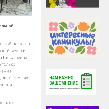
ральной
естной поэтессы
ский вечер и
да Николаевна
е только
жизни и
дели несколько
олнении
писными