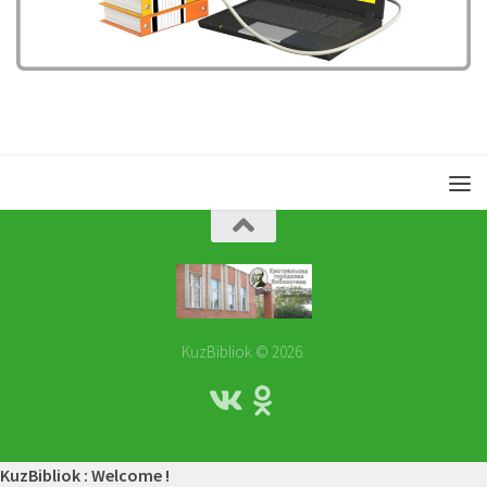
KuzBibliok © 2026.
KuzBibliok : Welcome !