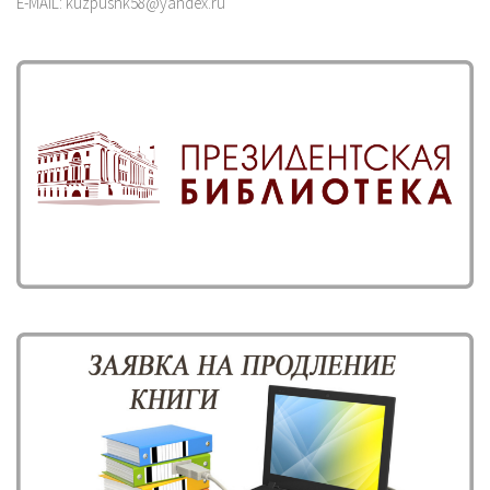
E-MAIL: kuzpushk58@yandex.ru