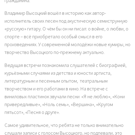
гражданина.
Владимир Высоцкий вошёл в историю как автор-
исполнитель своих песен под акустическую семиструнную
«русскую» гитару. О чём бы он ни писал: о войне, о любви, о
спорте – всё приобретало особый смысл в его
произведениях. У современной молодёжи новые кумиры, но
творчество Высоцкого по-прежнему актуально.
Ведущая встречи познакомила слушателей с биографией,
курьёзными случаями из детства и юности артиста,
литературным и песенным опытом, театральным
творчеством и его работами в кино. На встрече с
виниловых пластинок звучали песни «Я не люблю», «Кони
привередливые», «Ноль семь», «Вершина», «Кругом
пятьсот», «Песня о друге».
Самое удивительное, что ребята не только внимательно
слушали записи с голосом Высоцкого, но подпевали, это