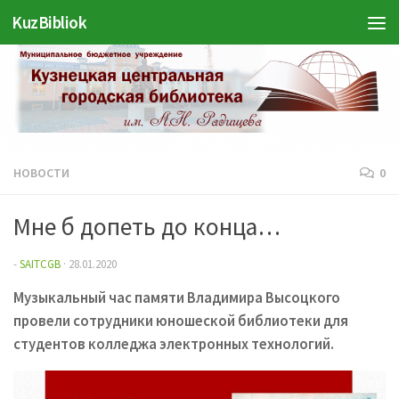
KuzBibliok
Перейти к содержимому
НОВОСТИ
0
Мне б допеть до конца…
-
SAITCGB
·
28.01.2020
Музыкальный час памяти Владимира Высоцкого
провели сотрудники юношеской библиотеки для
студентов колледжа электронных технологий.