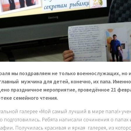
раля мы поздравляем не только военнослужащих, но и
главный мужчина для детей, конечно, их папа. Именно
ено праздничное мероприятие, проведённое 21 февр
теке семейного чтения.
уальной галерее «Мой cамый лучший в мире папа!» уч
о подготовились. Ребята написали сочинения о папах 
афии. Получилась красивая и яркая галерея, из котор