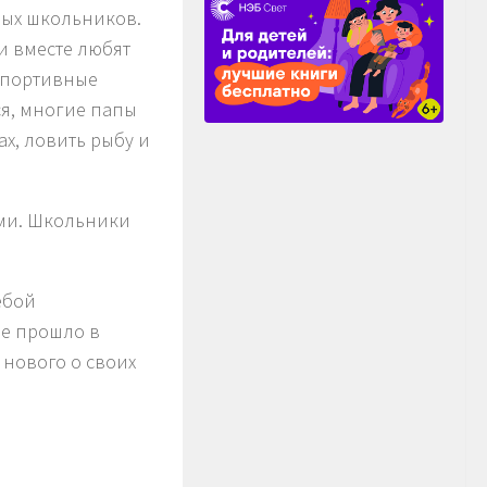
ных школьников.
ни вместе любят
 спортивные
я, многие папы
ах, ловить рыбу и
ами. Школьники
ебой
ие прошло в
 нового о своих