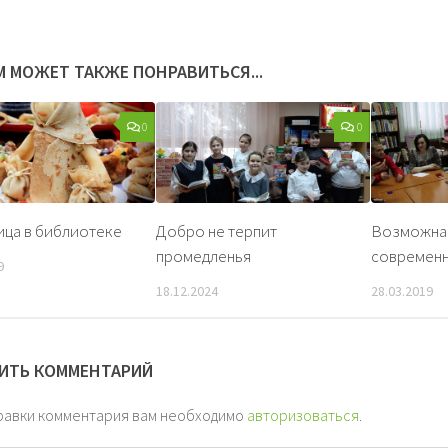
М МОЖЕТ ТАКЖЕ ПОНРАВИТЬСЯ...
0
0
ца в библиотеке
Добро не терпит
Возможна 
промедленья
современ
9
18.12.2024
28.03.2019
ИТЬ КОММЕНТАРИЙ
равки комментария вам необходимо
авторизоваться
.