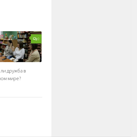
0
ли дружба в
ном мире?