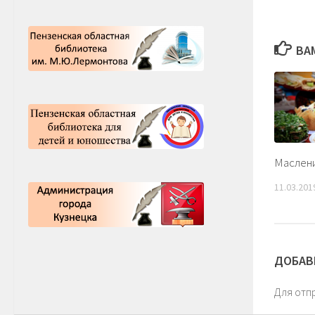
ВА
Маслени
11.03.201
ДОБАВ
Для отп