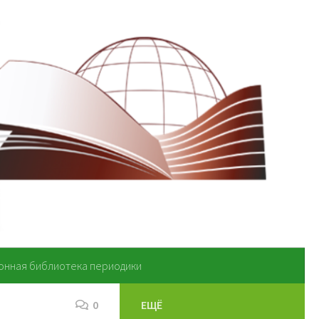
онная библиотека периодики
0
ЕЩЁ