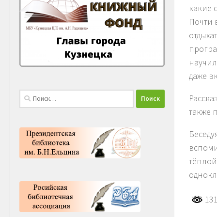
какие 
Почти 
отдыха
програ
научил
даже в
Найти:
Расска
также 
Беседу
вспоми
тёплой
однокл
131