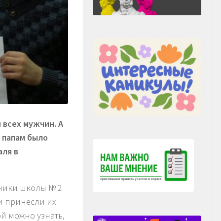
 всех мужчин. А
 папам было
аля в
еники школы № 2
и принесли их
ой можно узнать,