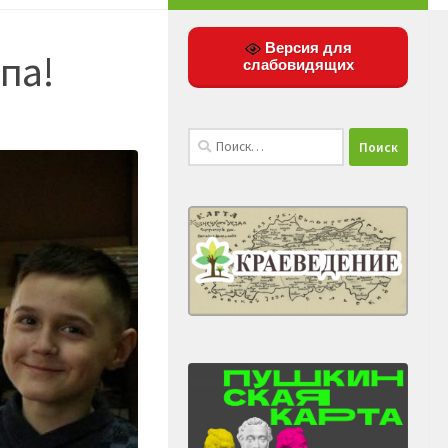
Версия для
па!
слабовидящих
Найти: