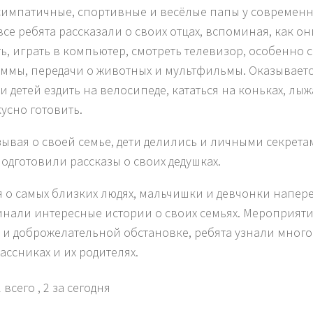
симпатичные, спортивные и весёлые папы у современ
все ребята рассказали о своих отцах, вспоминая, как о
ть, играть в компьютер, смотреть телевизор, особенно
ммы, передачи о животных и мультфильмы. Оказываетс
и детей ездить на велосипеде, кататься на коньках, лыж
кусно готовить.
зывая о своей семье, дети делились и личными секрет
подготовили рассказы о своих дедушках.
я о самых близких людях, мальчишки и девчонки напер
нали интересные истории о своих семьях. Мероприят
 и доброжелательной обстановке, ребята узнали много
ассниках и их родителях.
 всего
, 2 за сегодня