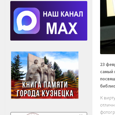
23 фев
самый 
посвящ
библио
К вирт
отличн
фотогр