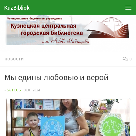
KuzBibliok
Перейти к содержимому
НОВОСТИ
0
Мы едины любовью и верой
-
SAITCGB
·
08.07.2024