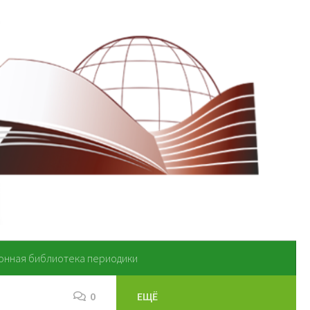
онная библиотека периодики
0
ЕЩЁ