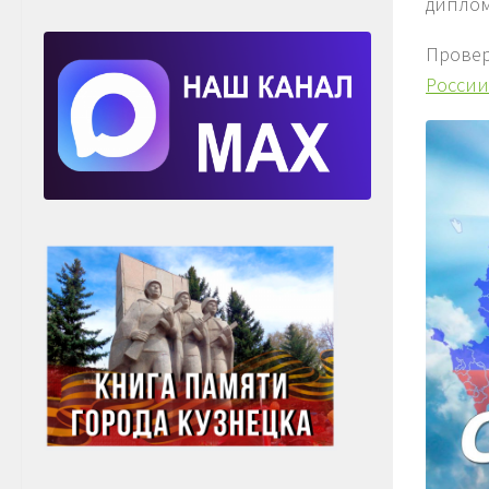
диплом
Провер
России