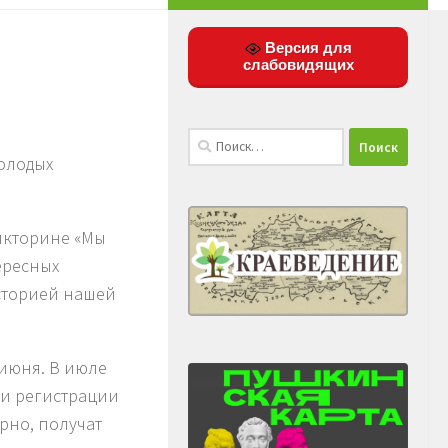
Версия для
слабовидящих
Найти:
олодых
икторине «Мы
ересных
историей нашей
 июня. В июле
ри регистрации
ерно, получат