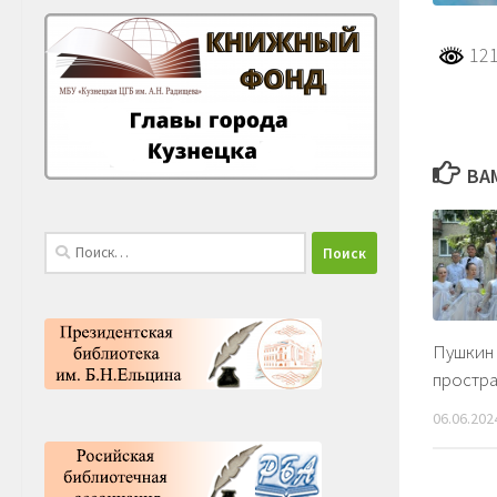
121
ВА
Найти:
Пушкин 
простр
06.06.202