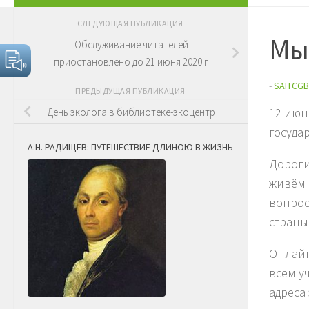
СЛЕДУЮЩАЯ ПУБЛИКАЦИЯ
Мы 
Обслуживание читателей
приостановлено до 21 июня 2020 г
-
SAITCGB
ПРЕДЫДУЩАЯ ПУБЛИКАЦИЯ
12 июн
День эколога в библиотеке-экоцентр
госуда
А.Н. РАДИЩЕВ: ПУТЕШЕСТВИЕ ДЛИНОЮ В ЖИЗНЬ
Дороги
живём 
вопрос
страны
Онлайн
всем у
адреса