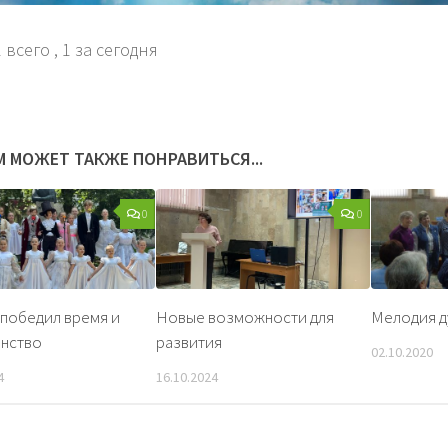
 всего
, 1 за сегодня
М МОЖЕТ ТАКЖЕ ПОНРАВИТЬСЯ...
0
0
победил время и
Новые возможности для
Мелодия д
анство
развития
02.10.2020
4
16.10.2024