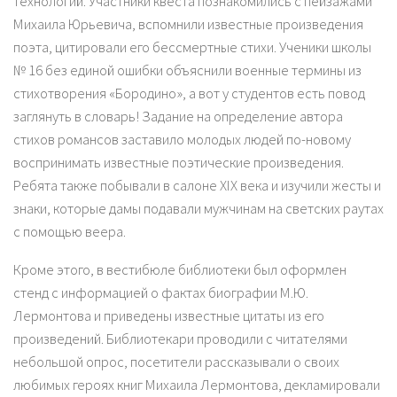
технологий. Участники квеста познакомились с пейзажами
Михаила Юрьевича, вспомнили известные произведения
поэта, цитировали его бессмертные стихи. Ученики школы
№ 16 без единой ошибки объяснили военные термины из
стихотворения «Бородино», а вот у студентов есть повод
заглянуть в словарь! Задание на определение автора
стихов романсов заставило молодых людей по-новому
воспринимать известные поэтические произведения.
Ребята также побывали в салоне ХIХ века и изучили жесты и
знаки, которые дамы подавали мужчинам на светских раутах
с помощью веера.
Кроме этого, в вестибюле библиотеки был оформлен
стенд с информацией о фактах биографии М.Ю.
Лермонтова и приведены известные цитаты из его
произведений. Библиотекари проводили с читателями
небольшой опрос, посетители рассказывали о своих
любимых героях книг Михаила Лермонтова, декламировали