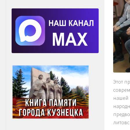
Этот п
соврем
нашей 
народн
предво
литовс