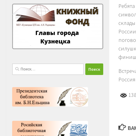
Ребята
символ
склады
России
погово
силушк
финиш
Найти:
Встреч
Россия
138
ВА