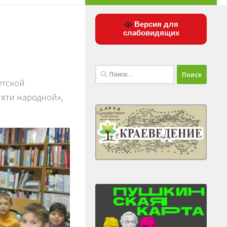
Версия для
слабовидящих
Найти:
етской
яти народной»,