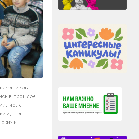
 праздников
ись в прошлое
мились с
ким, под
ьских и