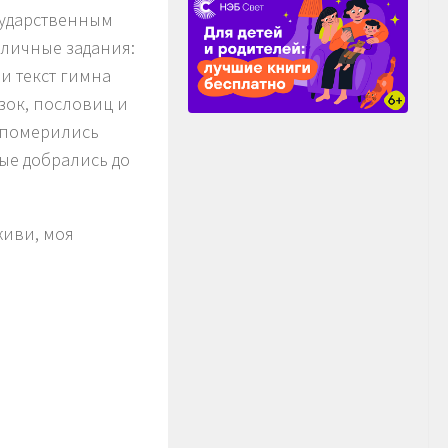
сударственным
зличные задания:
и текст гимна
азок, пословиц и
 померились
ые добрались до
живи, моя