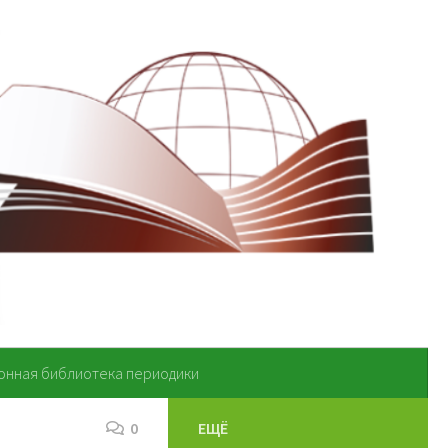
онная библиотека периодики
0
ЕЩЁ