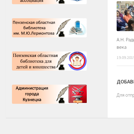
А.Н. Рад
века
19.09.201
ДОБАВ
Для отп