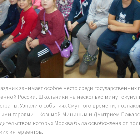
раздник занимает особое место среди государственных
енной России. Школьники на несколько минут окунул
страны. Узнали о событиях Смутного времени, познако
ыми героями – Козьмой Мининым и Дмитрием Пожарс
дительством которых Москва была освобождена от пол
ких интервентов.