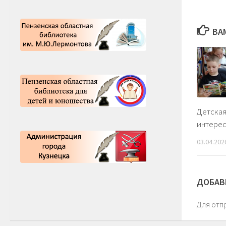
ВА
Детская
интере
03.04.202
ДОБАВ
Для отп