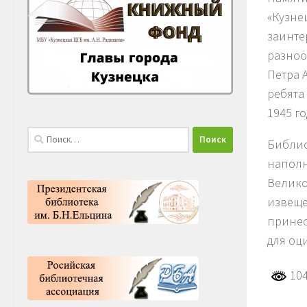
«Кузне
заинте
разноо
Петра 
ребята
1945 го
Найти:
Библио
наполн
Велико
извеще
принес
для оц
104