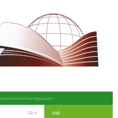
онная библиотека периодики
0
ЕЩЁ