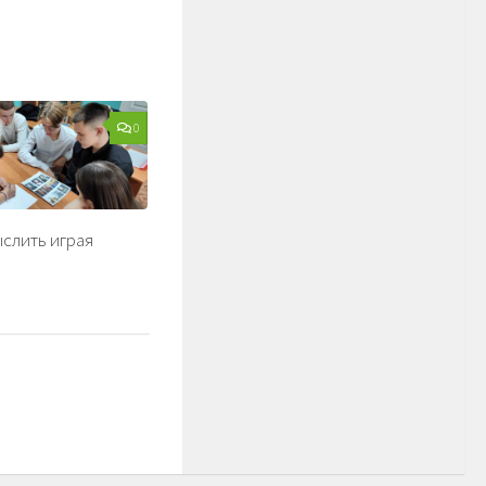
0
ыслить играя