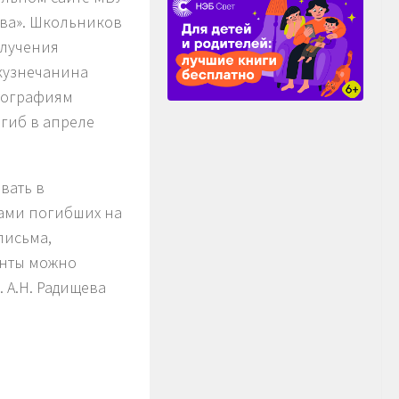
ева». Школьников
олучения
кузнечанина
тографиям
огиб в апреле
вать в
тами погибших на
письма,
менты можно
 А.Н. Радищева