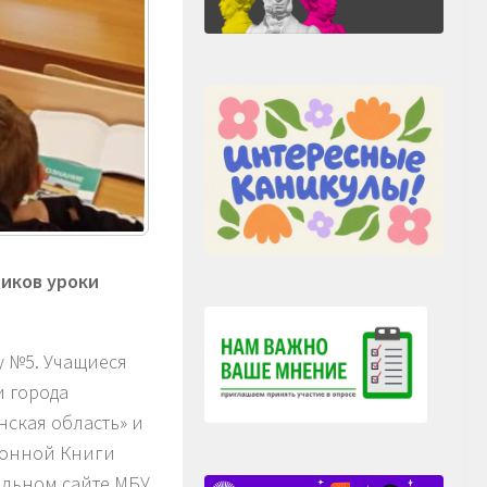
иков уроки
 №5. Учащиеся
и города
нская область» и
ронной Книги
альном сайте МБУ