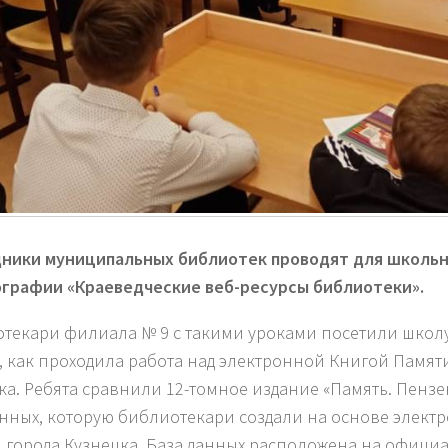
ники муниципальных библиотек проводят для школьн
графии «Краеведческие веб
-ресурсы библиотеки».
текари филиала № 9 с такими уроками посетили школу
, как проходила работа над электронной Книгой Памят
ка. Ребята сравнили 12-томное издание «Память. Пензе
анных, которую библиотекари создали на основе элект
 города Кузнецка. База данных расположена на офици