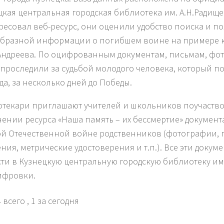
цкая центральная городская библиотека им. А.Н.Радищ
ресовал веб-ресурс, они оценили удобство поиска и п
бразной информации о погибшем воине на примере 
Андреева. По оцифрованным документам, письмам, фо
 проследили за судьбой молодого человека, который п
да, за несколько дней до Победы.
текари приглашают учителей и школьников поучаство
ении ресурса «Наша память – их бессмертие» докумен
й Отечественной войне родственников (фотографии, 
ния, метрические удостоверения и т.п.). Все эти доку
ти в Кузнецкую центральную городскую библиотеку им.
ифровки.
 всего
, 1 за сегодня