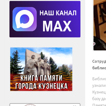
Сотруд
библио
Библио
узнали
Кузнец
базу д
Памяти