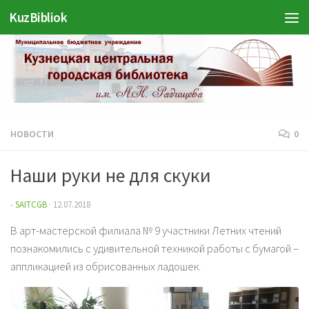
KuzBibliok
Перейти к содержимому
НОВОСТИ
0
Наши руки не для скуки
-
SAITCGB
·
12.07.2018
В арт-мастерской филиала № 9 участники Летних чтений
познакомились с удивительной техникой работы с бумагой –
аппликацией из обрисованных ладошек.