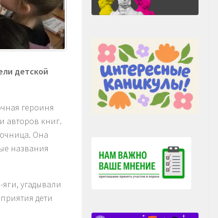
ели детской
очная героиня
и авторов книг.
зочница. Она
ые названия
-яги, угадывали
оприятия дети