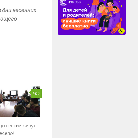
 дни весенних
ающего
0
до сессии живут
есело!