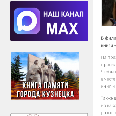
В фили
книги 
На пра
просил
Чтобы 
вместе
книг и
Также 
из как
разыгр