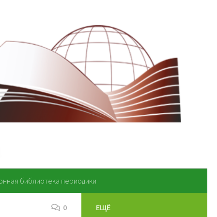
онная библиотека периодики
0
ЕЩЁ