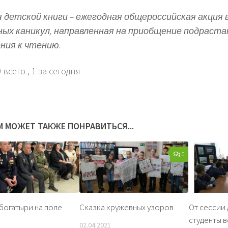
 детской книги
– ежегодная общероссийская акция в
ных каникул, направленная на приобщение подраст
ния к чтению.
 всего
, 1 за сегодня
М МОЖЕТ ТАКЖЕ ПОНРАВИТЬСЯ...
0
богатыри на поле
Сказка кружевных узоров
От сессии 
студенты в
02.04.2021