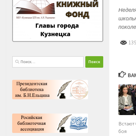
Неделя
школь
поколе
139
Найти:
ВА
Встают 
боя