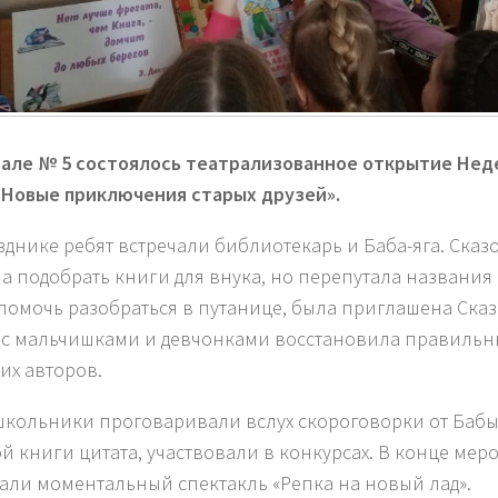
але № 5 состоялось театрализованное открытие Нед
«Новые приключения старых друзей».
зднике ребят встречали библиотекарь и Баба-яга. Сказ
а подобрать книги для внука, но перепутала названия 
помочь разобраться в путанице, была приглашена Ска
 с мальчишками и девчонками восстановила правильн
 их авторов.
школьники проговаривали вслух скороговорки от Бабы
ой книги цитата, участвовали в конкурсах. В конце мер
али моментальный спектакль «Репка на новый лад».