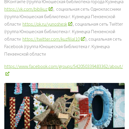
ВКонтакте (группа Юношеская библиотека города Кузнецка
https://vk.com/biblkuz
), социальная сеть Одноклассники
(группа Юношеская библиотека г. Кузнецка Пензенской
области
https://ok.ru/yunoshesk
), социальная сеть Twitter
(группа Юношеская библиотека г. Кузнецка Пензенской
области
https://twitter.com/kuzfilial10
), социальная сеть
Facebook (группа Юношеская библиотека г. Кузнецка
Пензенской области
https://www.facebook.com/groups/542050339483362/about/