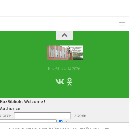
KuzBibliok © 2026.
KuzBibliok : Welcome !
Authorize
Логин :
Пароль:
Запомнить меня