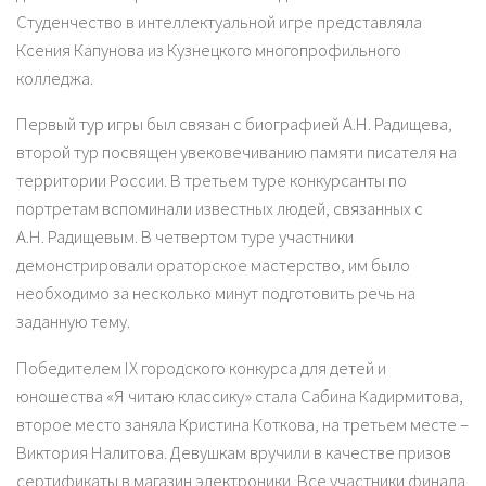
Студенчество в интеллектуальной игре представляла
Ксения Капунова из Кузнецкого многопрофильного
колледжа.
Первый тур игры был связан с биографией А.Н. Радищева,
второй тур посвящен увековечиванию памяти писателя на
территории России. В третьем туре конкурсанты по
портретам вспоминали известных людей, связанных с
А.Н. Радищевым. В четвертом туре участники
демонстрировали ораторское мастерство, им было
необходимо за несколько минут подготовить речь на
заданную тему.
Победителем IX городского конкурса для детей и
юношества «Я читаю классику» стала Сабина Кадирмитова,
второе место заняла Кристина Коткова, на третьем месте –
Виктория Налитова. Девушкам вручили в качестве призов
сертификаты в магазин электроники. Все участники финала