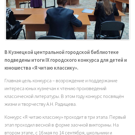
В Кузнецкой центральной городской библиотеке
подведены итоги
IX
городского конкурса для детей и
юношества «Я читаю классику».
Главная цель конкурса – возрождение и поддержание
интереса юных кузнечан к чтению произведений
классической литературы. В этом году конкурс посвящён
жизни и творчеству А.Н. Радищева.
Конкурс «Я читаю классику» проходит в три этапа. Первый
этап проходил весной в форме заочной викторины. На
втором этапе, с 16 мая по 14 сентября, школьники и