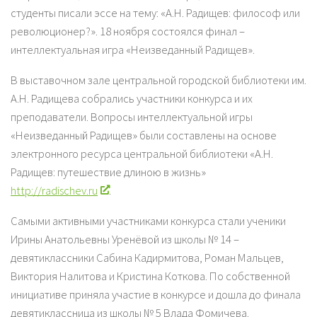
студенты писали эссе на тему: «А.Н. Радищев: философ или
революционер?». 18 ноября состоялся финал –
интеллектуальная игра «Неизведанный Радищев».
В выставочном зале центральной городской библиотеки им.
А.Н. Радищева собрались участники конкурса и их
преподаватели. Вопросы интеллектуальной игры
«Неизведанный Радищев» были составлены на основе
электронного ресурса центральной библиотеки «А.Н.
Радищев: путешествие длиною в жизнь»
http://radischev.ru
.
Самыми активными участниками конкурса стали ученики
Ирины Анатольевны Уренёвой из школы № 14 –
девятиклассники Сабина Кадирмитова, Роман Мальцев,
Виктория Налитова и Кристина Коткова. По собственной
инициативе приняла участие в конкурсе и дошла до финала
девятиклассница из школы № 5 Влада Фомичева.