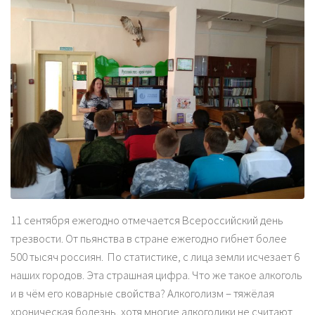
11 сентября ежегодно отмечается Всероссийский день
трезвости. От пьянства в стране ежегодно гибнет более
500 тысяч россиян. По статистике, с лица земли исчезает 6
наших городов. Эта страшная цифра. Что же такое алкоголь
и в чём его коварные свойства? Алкоголизм – тяжёлая
хроническая болезнь, хотя многие алкоголики не считают