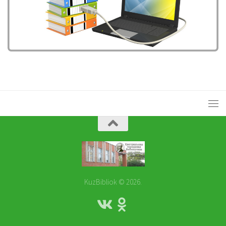
KuzBibliok © 2026.