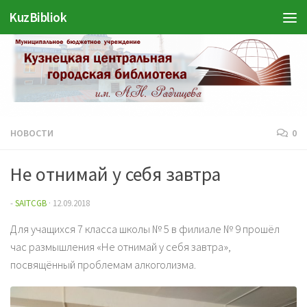
KuzBibliok
Перейти к содержимому
НОВОСТИ
0
Не отнимай у себя завтра
-
SAITCGB
·
12.09.2018
Для учащихся 7 класса школы № 5 в филиале № 9 прошёл
час размышления «Не отнимай у себя завтра»,
посвящённый проблемам алкоголизма.