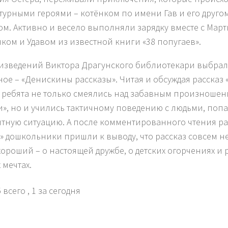
турными героями – котёнком по имени Гав и его друго
м. Активно и весело выполняли зарядку вместе с Мар
ком и Удавом из известной книги «38 попугаев».
изведений Виктора Драгунского библиотекари выбрал
ное – «Денискины рассказы». Читая и обсуждая рассказ
, ребята не только смеялись над забавным произноше
», но и учились тактичному поведению с людьми, поп
тную ситуацию. А после комментированного чтения ра
а» дошкольники пришли к выводу, что рассказ совсем н
хороший – о настоящей дружбе, о детских огорчениях и р
 мечтах.
 всего
, 1 за сегодня