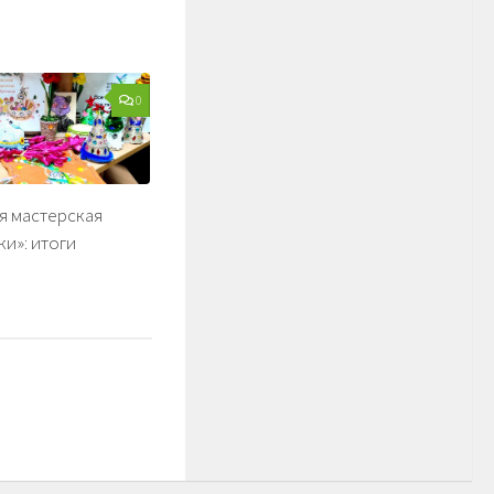
0
я мастерская
и»: итоги