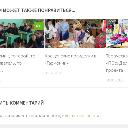
М МОЖЕТ ТАКЖЕ ПОНРАВИТЬСЯ...
0
емик, то герой, то
Крещенские посиделки в
Творческа
ватель, то
«Гармонии»
«ПОсиДелк
к…
проекта
05.02.2026
0
10.01.2025
ИТЬ КОММЕНТАРИЙ
равки комментария вам необходимо
авторизоваться
.