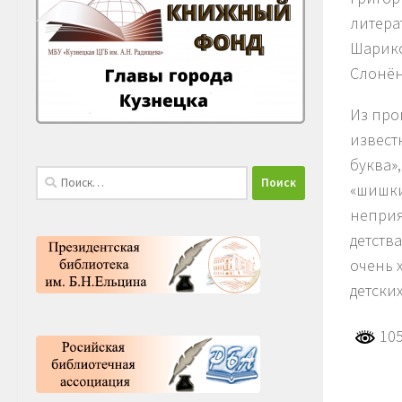
литера
Шарико
Слонён
Из про
извест
буква»
Найти:
«шишки
неприя
детств
очень 
детских
105