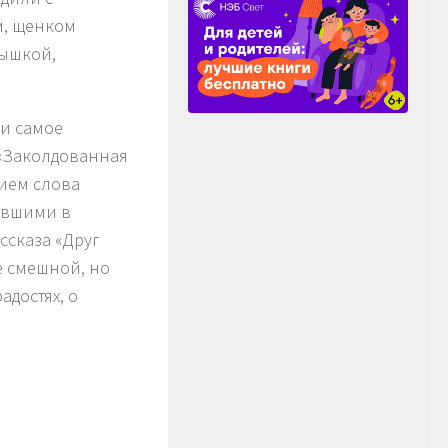
м, щенком
тышкой,
и самое
 «Заколдованная
нием слова
авшими в
ссказа «Друг
е смешной, но
адостях, о