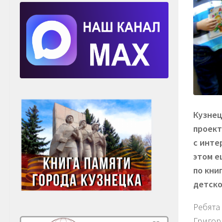
Кузнец
проект
с инте
этом е
по кни
детско
Ребята
Григор