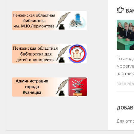
ВА
То акад
морепла
плотни
30.10.202
ДОБАВ
Для отп