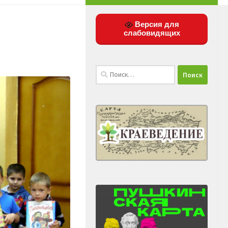
Версия для
слабовидящих
Найти: