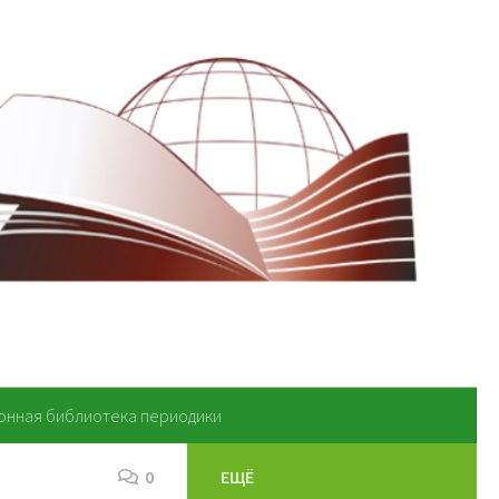
онная библиотека периодики
0
ЕЩЁ