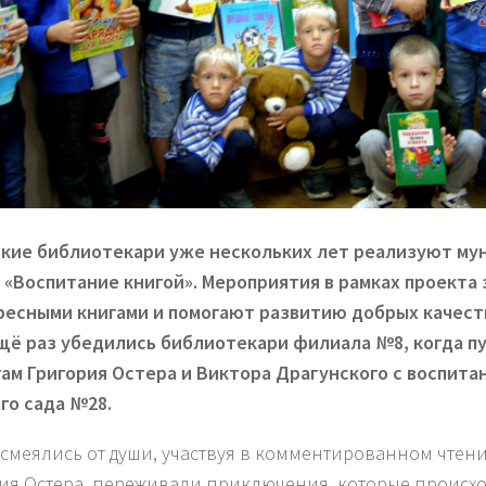
кие библиотекари уже нескольких лет реализуют му
 «Воспитание книгой». Мероприятия в рамках проекта
ресными книгами и помогают развитию добрых качеств
щё раз убедились библиотекари филиала №8, когда 
гам Григория Остера и Виктора Драгунского с воспита
го сада №28.
 смеялись от души, участвуя в комментированном чтен
ия Остера, переживали приключения, которые происхо