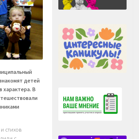
ниципальный
 знакомят детей
 характера. В
путешествовали
нниками
ии стихов
дили с