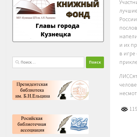
Участн
лучшие
России
послов
напели
и их п
в игре
Найти:
прикле
ЛИССят
челове
несмот
119