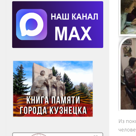
Из пок
челове