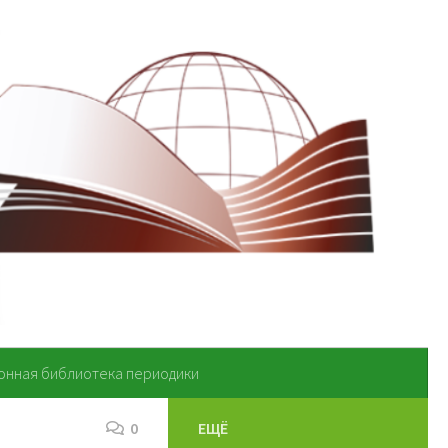
онная библиотека периодики
0
ЕЩЁ