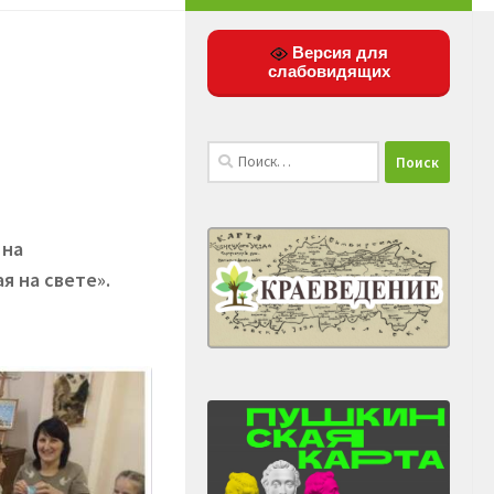
Версия для
слабовидящих
Найти:
 на
я на свете».