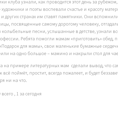
ики клуба узнали, как проводится этот день за рубежом, 
 художники и поэты воспевали счастье и красоту матери
 и других странах им ставят памятники. Они вспомнил
ицы, посвященные самому дорогому человеку, отгадали
 колыбельные песни, услышанные в детстве, узнали вс
рофессии. Ребята помогли мамам «приготовить» обед, 
 «Подарок для мамы», свои маленькие бумажные сердеч
или на одно большое – мамино и накрыли стол для ча
а на примере литературных мам сделали вывод, что с
к всё поймёт, простит, всегда пожалеет, и будет беззав
ря ни на что.
 всего
, 1 за сегодня