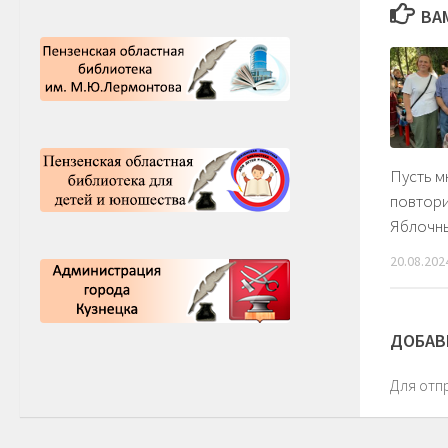
ВА
Пусть м
повтори
Яблочн
20.08.202
ДОБАВ
Для отп