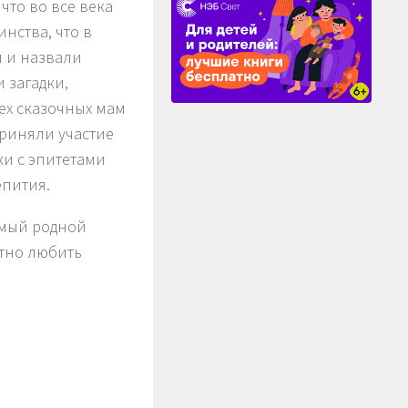
что во все века
нства, что в
и и назвали
 загадки,
ех сказочных мам
приняли участие
ки с эпитетами
епития.
амый родной
етно любить