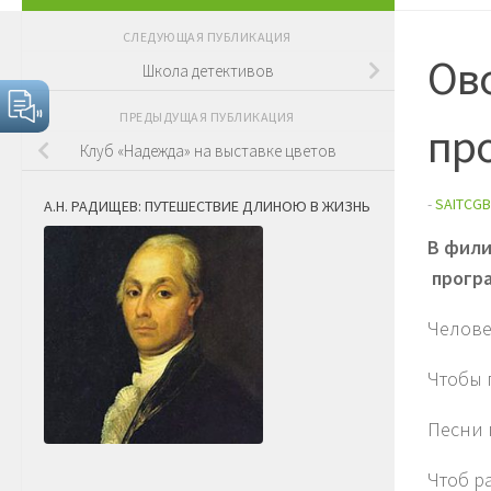
СЛЕДУЮЩАЯ ПУБЛИКАЦИЯ
Ов
Школа детективов
ПРЕДЫДУЩАЯ ПУБЛИКАЦИЯ
пр
Клуб «Надежда» на выставке цветов
-
SAITCGB
А.Н. РАДИЩЕВ: ПУТЕШЕСТВИЕ ДЛИНОЮ В ЖИЗНЬ
В фили
програ
Челове
Чтобы 
Песни п
Чтоб р