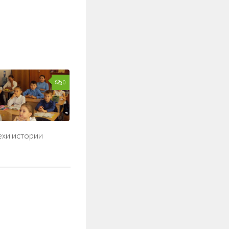
0
ехи истории