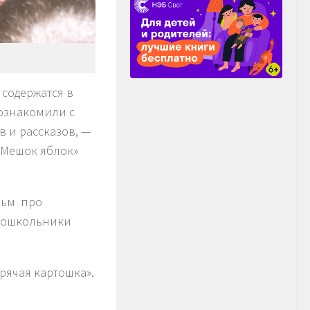
 содержатся в
познакомили с
в и рассказов, —
«Мешок яблок»
ильм про
 дошкольники
рячая картошка».