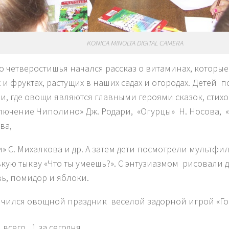
KONICA MINOLTA DIGITAL CAMERA
го четверостишья начался рассказ о витаминах, которые
 и фруктах, растущих в наших садах и огородах. Детей 
и, где овощи являются главными героями сказок, стихо
ючение Чиполино» Дж. Родари, «Огурцы» Н. Носова, 
ва,
» С. Михалкова и др. А затем дети посмотрели мультф
кую тыкву «Что ты умеешь?». С энтузиазмом рисовали
ь, помидор и яблоки.
нчился овощной праздник веселой задорной игрой «Го
 всего
, 1 за сегодня