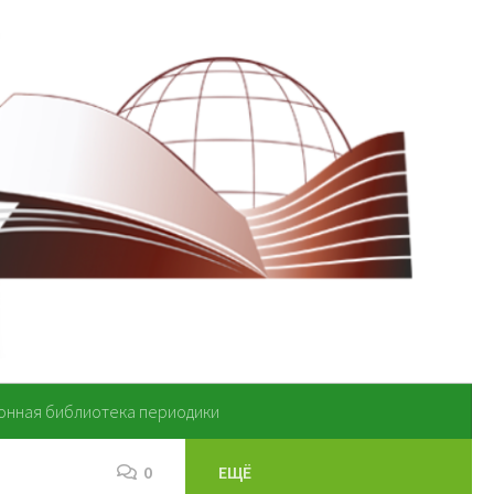
онная библиотека периодики
0
ЕЩЁ