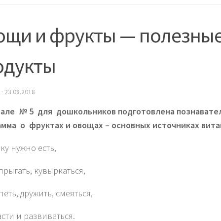
ощи и фрукты — полезны
одукты
·
23.08.2018
але № 5 для дошкольников подготовлена познавате
мма о фруктах и овощах – основных источниках вита
ку нужно есть,
прыгать, кувыркаться,
еть, дружить, смеяться,
асти и развиваться.