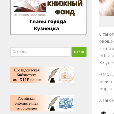
С тако
овощах
книгам
Найти:
«Прикл
В.Сутее
«Овощи
малень
морков
А зако
113