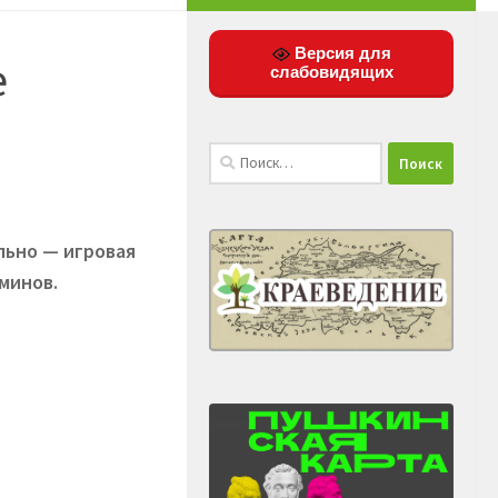
Версия для
е
слабовидящих
Найти:
льно — игровая
минов.