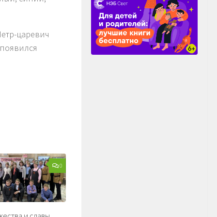
Петр-царевич
 появился
0
жества и славы