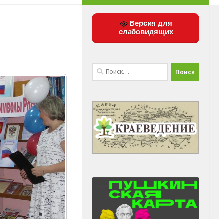
Версия для
слабовидящих
Найти: