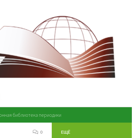
онная библиотека периодики
0
ЕЩЁ