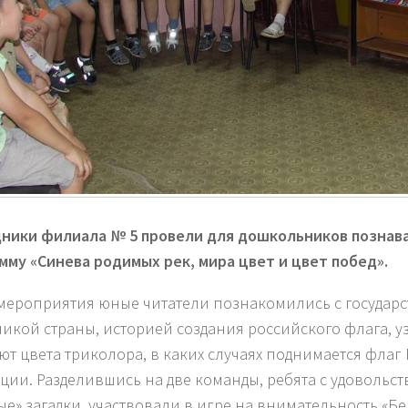
ники филиала № 5 провели для дошкольников познав
мму «Синева родимых рек, мира цвет и цвет побед».
 мероприятия юные читатели познакомились с государ
икой страны, историей создания российского флага, уз
ют цвета триколора, в каких случаях поднимается флаг
ции. Разделившись на две команды, ребята с удовольс
ые» загадки, участвовали в игре на внимательность «Б