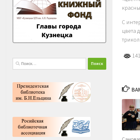
красны
С инте
цвета 
трикол
141
Найти:
ВА
Самовар