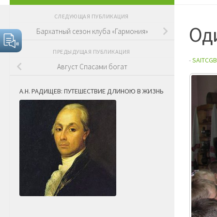
СЛЕДУЮЩАЯ ПУБЛИКАЦИЯ
Оди
Бархатный сезон клуба «Гармония»
ПРЕДЫДУЩАЯ ПУБЛИКАЦИЯ
-
SAITCGB
Август Спасами богат
А.Н. РАДИЩЕВ: ПУТЕШЕСТВИЕ ДЛИНОЮ В ЖИЗНЬ