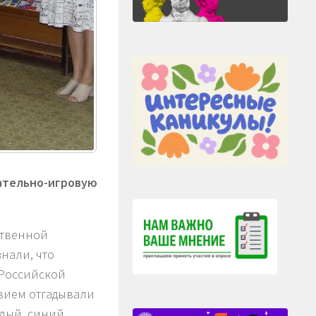
ательно-игровую
ственной
нали, что
 Российской
твием отгадывали
елый, синий,