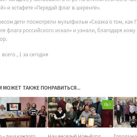
й» и эстафете «Передай флаг в шеренге».
ресом дети посмотрели мультфильм «Сказка о том, как 
для флага российского искал» и узнали, благодаря кому
ор.
 всего
, 1 за сегодня
М МОЖЕТ ТАКЖЕ ПОНРАВИТЬСЯ...
0
 – душа каждого
Наш весёлый Новый год
Города му