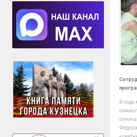
Сотруд
програ
В ходе
символ
означа
Федера
«цветн