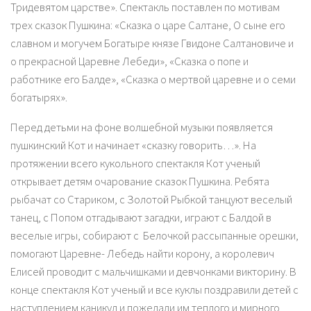
Тридевятом царстве». Спектакль поставлен по мотивам
трех сказок Пушкина: «Сказка о царе Салтане, О сыне его
славном и могучем Богатыре князе Гвидоне Салтановиче и
о прекрасной Царевне Лебеди», «Сказка о попе и
работнике его Балде», «Сказка о мертвой царевне и о семи
богатырях».
Перед детьми на фоне волшебной музыки появляется
пушкинский Кот и начинает «сказку говорить…». На
протяжении всего кукольного спектакля Кот ученый
открывает детям очарование сказок Пушкина. Ребята
рыбачат со Стариком, с Золотой Рыбкой танцуют веселый
танец, с Попом отгадывают загадки, играют с Балдой в
веселые игры, собирают с Белочкой рассыпанные орешки,
помогают Царевне- Лебедь найти корону, а королевич
Елисей проводит с мальчишками и девчонками викторину. В
конце спектакля Кот ученый и все куклы поздравили детей с
наступлением каникул и пожелали им теплого и мирного