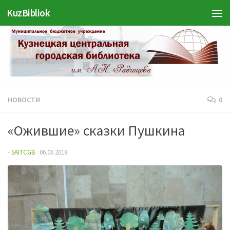
KuzBibliok
Перейти к содержимому
НОВОСТИ
0
«Ожившие» сказки Пушкина
-
SAITCGB
·
06.06.2018