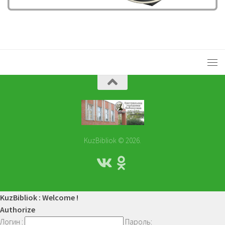
KuzBibliok © 2026.
KuzBibliok : Welcome !
Authorize
Логин :
Пароль: