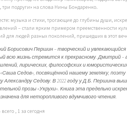
, три подруги» на слова Нины Бондаренко.
есте: музыка и стихи, трогающие до глубины души, искр
влений – стали ярким примером преемственности кул
ий для людей разных поколений, пришедших в этот веч
й Борисович Першин – творческий и увлекающийся 
й всю жизнь стремится к прекрасному. Дмитрий – 
лений, лирических, философских и юмористических 
«Саша Седов», посвящённой нашему земляку, поэту 
у Александру Седову. В 2022 году у Д.Б. Першина вы
тельной прозы «Укрухи». Книга эта предельно искре
значена для неторопливого вдумчивого чтения.
 всего
, 1 за сегодня