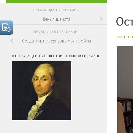
СЛЕДУЮЩАЯ ПУБЛИКАЦИЯ
Ост
День лицеиста
ПРЕДЫДУЩАЯ ПУБЛИКАЦИЯ
-
SAITCGB
Солдатам, не вернувшимся с войны
А.Н. РАДИЩЕВ: ПУТЕШЕСТВИЕ ДЛИНОЮ В ЖИЗНЬ