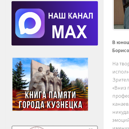
В юнош
Борисо
На тво
исполн
Зрител
«Вниз 
профес
канаев
никуда
эмоций
именин