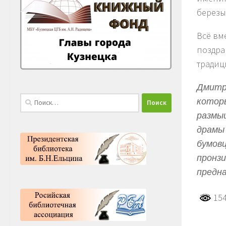
березы
Всё вм
поздра
традиц
Дмитри
Найти:
которы
размыш
драмы 
бумовц
пронзи
предна
154