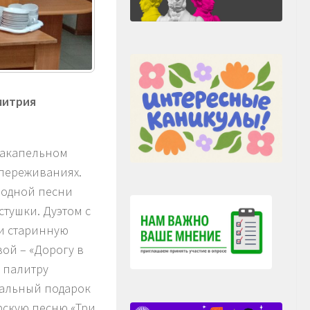
митрия
в акапельном
 переживаниях.
родной песни
стушки. Дуэтом с
и старинную
ой – «Дорогу в
 палитру
кальный подарок
скую песню «Три