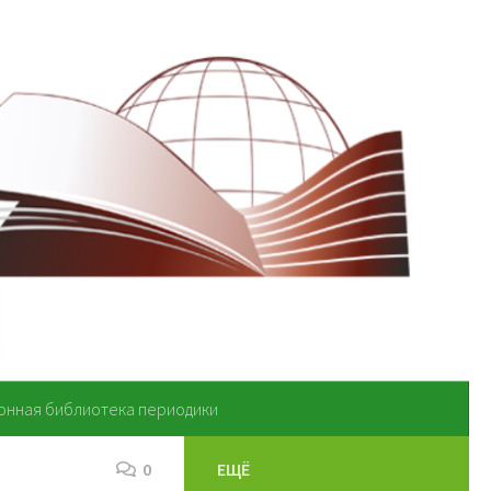
онная библиотека периодики
0
ЕЩЁ