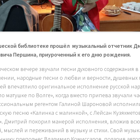
еской библиотеке прошёл музыкальный отчетник Д
вича Першина, приуроченный к его дню рождения.
рческом вечере звучали песни духовного содержания 
ении, народные песни о любви и верности, душевных
ей впечатлило оригинальное исполнение русской на
по матушке по Волге», когда вместо припева звучали ча
сиональным регентом Галиной Шароновой исполнил
скую песню «Калинка с малинкой», с Лейсан Кузяхметов
». Дмитрий покорил манерой исполнения, вложив всю
, мыслей и переживаний в музыку и стихи. Свой музы
нику преподнес Владимир Комиссаров, подарив автор