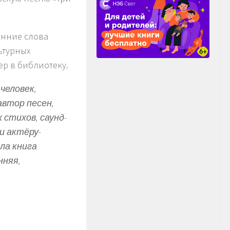
енние слова
ьтурных
ер в библиотеку.
человек,
автор песен,
стихов, саунд-
и актёру-
шла книга
нняя,