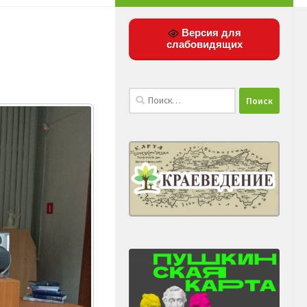
Версия для
слабовидящих
Найти: