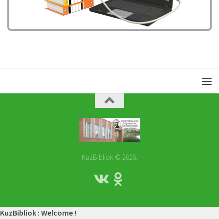
KuzBibliok © 2026.
KuzBibliok : Welcome !