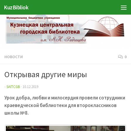
KuzBibliok
Перейти к содержимому
НОВОСТИ
0
Открывая другие миры
-
SAITCGB
·
10.12.2019
Урок добра, любви и милосердия провели сотрудники
краеведческой библиотеки для второклассников
школы №8.