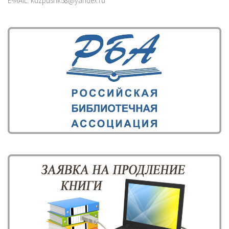
E-MAIL: kuzpushk58@yandex.ru