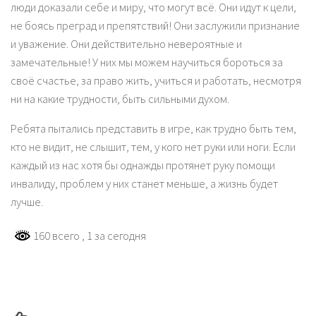
люди доказали себе и миру, что могут всё. Они идут к цели,
не боясь преград и препятствий! Они заслужили признание
и уважение. Они действительно невероятные и
замечательные! У них мы можем научиться бороться за
своё счастье, за право жить, учиться и работать, несмотря
ни на какие трудности, быть сильными духом.
Ребята пытались представить в игре, как трудно быть тем,
кто не видит, не слышит, тем, у кого нет руки или ноги. Если
каждый из нас хотя бы однажды протянет руку помощи
инвалиду, проблем у них станет меньше, а жизнь будет
лучше.
160 всего
, 1 за сегодня