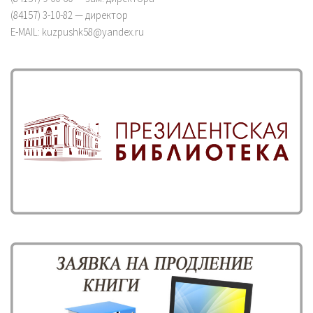
(84157) 3-10-82 — директор
E-MAIL: kuzpushk58@yandex.ru