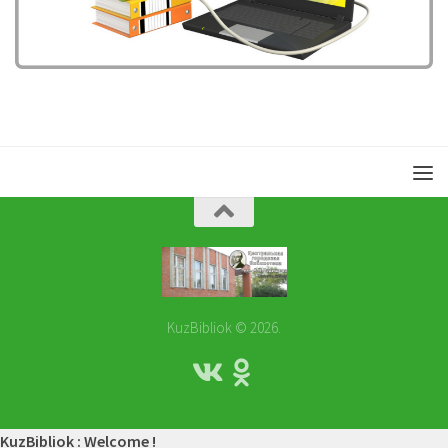
KuzBibliok © 2026.
KuzBibliok : Welcome !