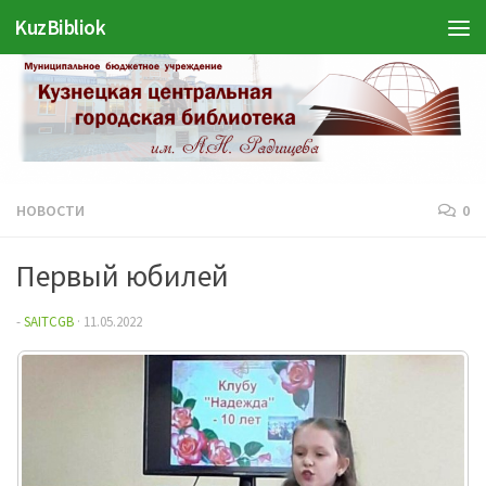
KuzBibliok
Перейти к содержимому
НОВОСТИ
0
Первый юбилей
-
SAITCGB
·
11.05.2022