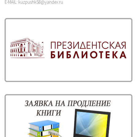
E-MAIL: kuzpushk58@yandex.ru