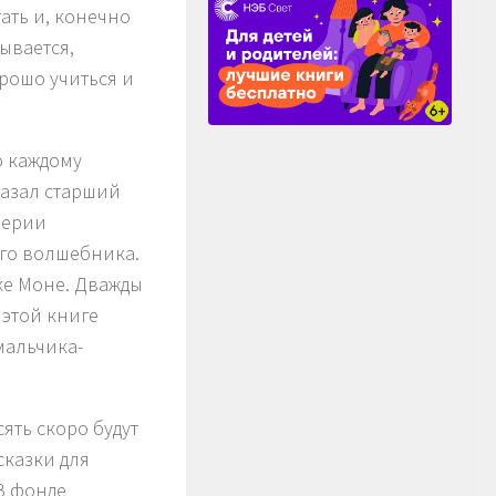
тать и, конечно
зывается,
орошо учиться и
о каждому
казал старший
верии
его волшебника.
ке Моне. Дважды
 этой книге
мальчика-
ять скоро будут
сказки для
В фонде