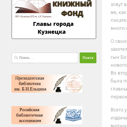
зовут 
же, как
писате
много-
О свои
захоте
Найти:
сын Бо
нового
Во вто
была п
главны
перво
Всего 
изданы
малыше