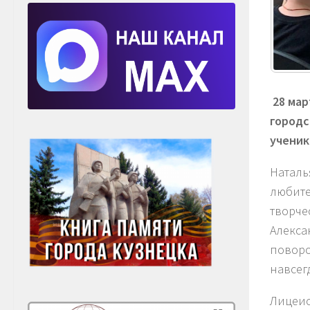
28 мар
городс
ученик
Наталь
любите
творче
Алекса
поворо
навсег
Лицеис