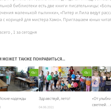
льной библиотеки есть две книги писательницы: «Бол
чения маленькой пылинки», «Питер и Лила ведут расс
а с корицей для мистера Хамо». Приглашаем юных чита
всего
, 1 за сегодня
М МОЖЕТ ТАКЖЕ ПОНРАВИТЬСЯ...
0
0
йские надежды
Здравствуй, лето!
«От улыбк
светлей…
8
04.06.2021