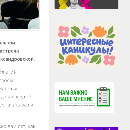
альной
-встреча
ександровской.
большой
 своем
Наталья
сделал крутой
ее жизнь раз и
о вам лет, как