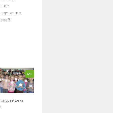
ьшие
ледование.
телей!
0
и хмурый день
»