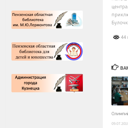
центра
приклю
Булочк
44 
ВА
Олимпи
09.07.201