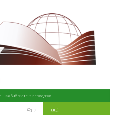
онная библиотека периодики
0
ЕЩЁ