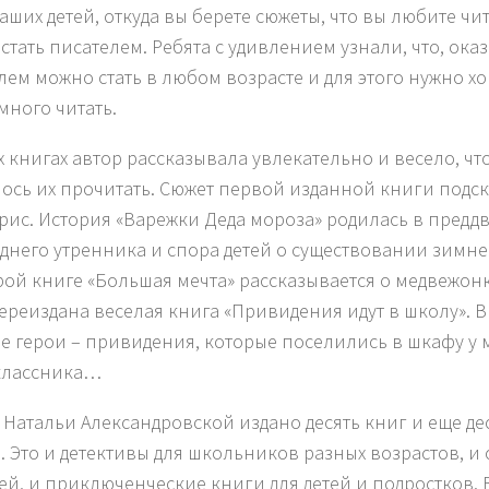
ваших детей, откуда вы берете сюжеты, что вы любите чи
 стать писателем. Ребята с удивлением узнали, что, ока
лем можно стать в любом возрасте и для этого нужно х
много читать.
х книгах автор рассказывала увлекательно и весело, чт
лось их прочитать. Сюжет первой изданной книги подс
рис. История «Варежки Деда мороза» родилась в предд
днего утренника и спора детей о существовании зимн
рой книге «Большая мечта» рассказывается о медвежон
ереиздана веселая книга «Привидения идут в школу». В
е герои – привидения, которые поселились в шкафу у 
классника…
у Натальи Александровской издано десять книг и еще дес
. Это и детективы для школьников разных возрастов, и 
й, и приключенческие книги для детей и подростков. 