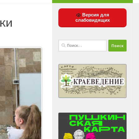
Версия для
еки
слабовидящих
Найти: