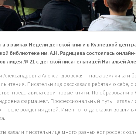
та в
рамках Недели детской книги в Кузнецкой центр
кой библиотеке им. А.Н. Радищева состоялась онлайн
ов лицея № 21 с детской писательницей Натальей Ал
я Александровна Александровская – наша землячка и 
ль чтения. Писательница рассказала ребятам о себе, о
стве, представила свои новые книги. По образованию 
ндровна фармацевт. Профессиональный путь Натальи 
т после рождения детей. Именно тогда сказки вошли в 
да.
ты задали писательнице много разных вопросов: скольк