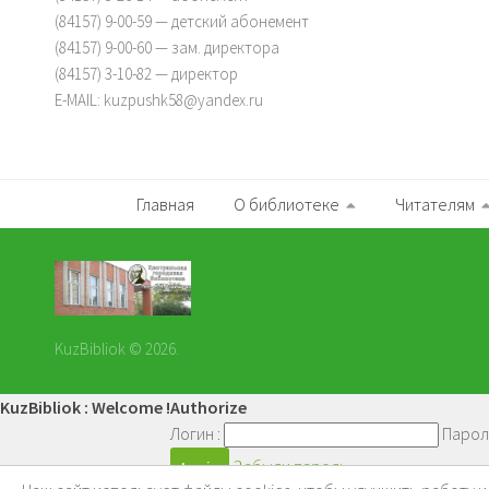
(84157) 9-00-59 — детский абонемент
(84157) 9-00-60 — зам. директора
(84157) 3-10-82 — директор
E-MAIL: kuzpushk58@yandex.ru
Главная
О библиотеке
Читателям
KuzBibliok © 2026.
KuzBibliok : Welcome !
Authorize
Логин :
Парол
Забыли пароль