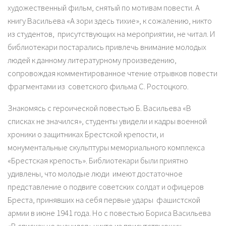
художественный фильм, снятый по мотивам повести. А
книгу Васильева «А зори здесь тихие», к сожалению, никто
из студентов, присутствующих на мероприятии, не читал. И
библиотекари постарались привлечь внимание молодых
людей к данному литературному произведению,
сопровождая комментированное чтение отрывков повести
фрагментами из советского фильма С. Ростоцкого.
Знакомясь с героической повестью Б. Васильева «В
списках не значился», студенты увидели и кадры военной
хроники о защитниках Брестской крепости, и
монументальные скульптуры мемориального комплекса
«Брестская крепость». Библиотекари были приятно
удивлены, что молодые люди имеют достаточное
представление о подвиге советских солдат и офицеров
Бреста, принявших на себя первые удары фашистской
армии в июне 1941 года. Но с повестью Бориса Васильева