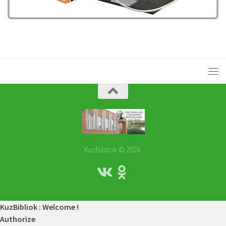
KuzBibliok © 2026.
KuzBibliok : Welcome !
Authorize