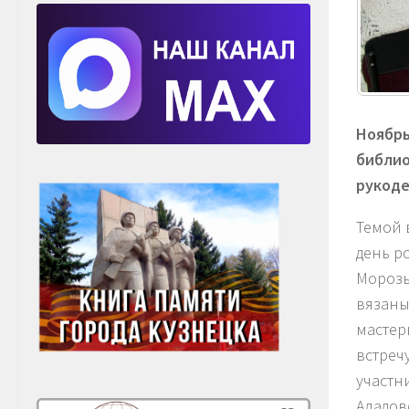
Ноябрь
библио
рукоде
Темой 
день р
Морозы
вязаны
мастер
встреч
участни
Аладово