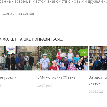
данных встреч, и местом знакомств с новыми друзьями.
 всего
, 1 за сегодня
М МОЖЕТ ТАКЖЕ ПОНРАВИТЬСЯ...
0
е уроки»
БАМ – стройка XX века
Загадки п
сказок
5
10.07.2024
09.06.2025