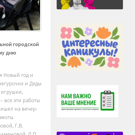
льной городской
му дню
 Новый год и
негурочки и Деды
 игрушки,
 все эти работы
ришел на вечер-
амоты
овой, Г.В.
 Пименовой, Л.П.