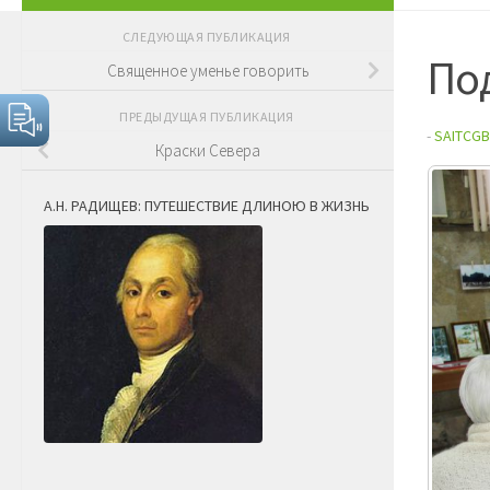
СЛЕДУЮЩАЯ ПУБЛИКАЦИЯ
По
Священное уменье говорить
ПРЕДЫДУЩАЯ ПУБЛИКАЦИЯ
-
SAITCGB
Краски Севера
А.Н. РАДИЩЕВ: ПУТЕШЕСТВИЕ ДЛИНОЮ В ЖИЗНЬ