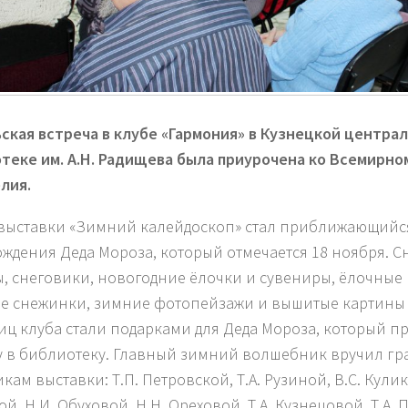
ская встреча в клубе «Гармония» в Кузнецкой центра
теке им. А.Н. Радищева была приурочена ко Всемирно
лия.
выставки «Зимний калейдоскоп» стал приближающийся
ождения Деда Мороза, который отмечается 18 ноября. С
, снеговики, новогодние ёлочки и сувениры, ёлочные
е снежинки, зимние фотопейзажи и вышитые картины –
иц клуба стали подарками для Деда Мороза, который п
у в библиотеку. Главный зимний волшебник вручил гр
кам выставки: Т.П. Петровской, Т.А. Рузиной, В.С. Кулик
й, Н.И. Обуховой, Н.Н. Ореховой, Т.А. Кузнецовой, Т.А.