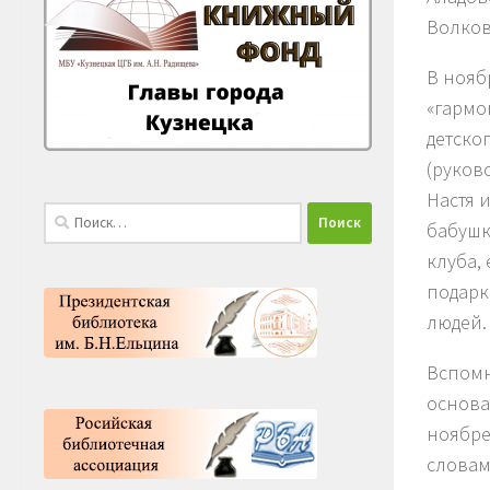
Волков
В нояб
«гармо
детско
(руков
Настя 
Найти:
бабушк
клуба,
подарк
людей.
Вспомн
основа
ноябре
словам