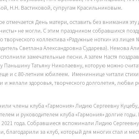
ой, Н.Н. Вастиковой, супругам Красильниковым.
ре отмечается День матери, оставить без внимания эту 
нисты» не могли. С этим праздником собравшихся поз
го творческого коллектива «Радужные нотки» из лицея 
одитель Светлана Александровна Сударева). Немова Ал
исполнили замечательные песни. А затем Настя поздра
у Паньшину Татьяну Николаевну, которую можно счита
 еще и с 80-летним юбилеем. Имениннице читали стихи
и и желали здоровья, творческого долголетия, любви р
или члены клуба «Гармония» Лидию Сергеевну Куцебу,
телем и руководителем клуба «Гармония» долгие годы. Е
 2021 года. Собравшиеся вспоминали Лидию Сергеевн
и, благодарили за клуб, который для многих стал и мес