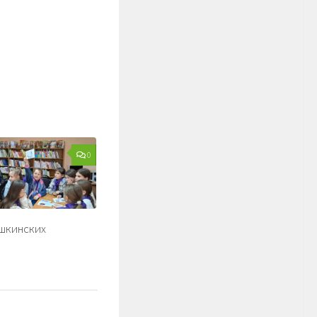
0
ушкинских