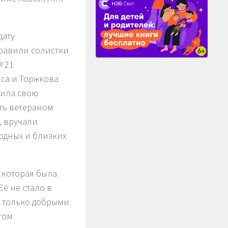
дату
дравили солистки
№ 21
иса и Торжкова
вила свою
ть ветераном
, вручали
одных и близких
 которая была
ё не стало в
у только добрыми
том