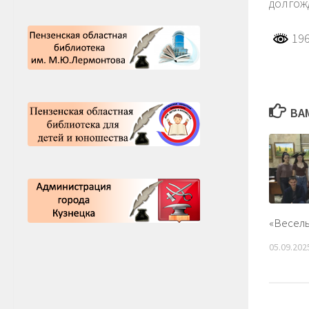
долгож
196
ВА
«Веселы
05.09.202