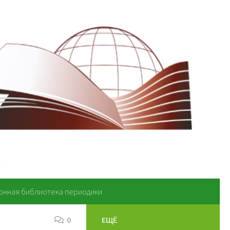
онная библиотека периодики
0
ЕЩЁ