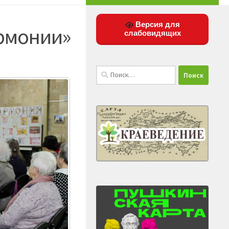
Версия для
армонии»
слабовидящих
Найти: